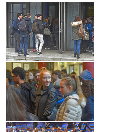
LET’S GO SCIENCE
ACTUALITÉ
AGENDA
ACTIVITÉS
SERVICES
APPRENTISSAGE
APPLIS