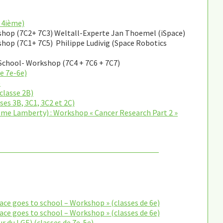
e 4ième)
kshop (7C2+ 7C3) Weltall-Experte Jan Thoemel (iSpace)
shop (7C1+ 7C5) Philippe Ludivig (Space Robotics
School- Workshop (7C4 + 7C6 + 7C7)
de 7e-6e)
)
classe 2B)
ses 3B, 3C1, 3C2 et 2C)
 Mme Lamberty) : Workshop « Cancer Research Part 2 »
pace goes to school – Workshop » (classes de 6e)
pace goes to school – Workshop » (classes de 6e)
ur du LGE) (classes de 7e-5e)