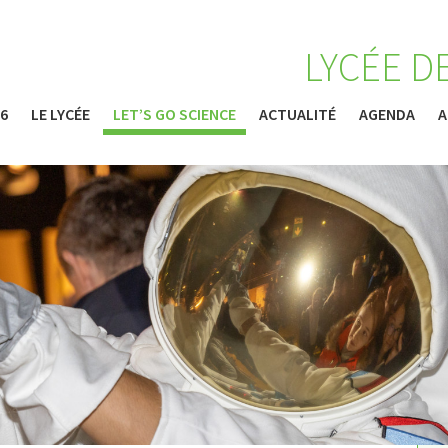
LYCÉE D
26
LE LYCÉE
LET’S GO SCIENCE
ACTUALITÉ
AGENDA
A