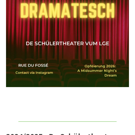
Sciences
Sport
STUDIO71 : Expositions
Uelzechtkanal
Voyages et excursions
SERVICES
APPRENTISSAGE
APPLIS