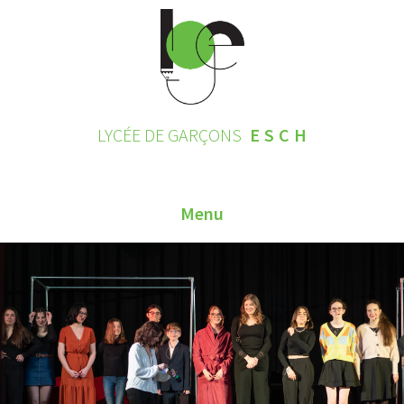
LYCÉE DE GARÇONS
ESCH
Menu
HOME
CONTACT
INSCRIPTIONS 2026
LE LYCÉE