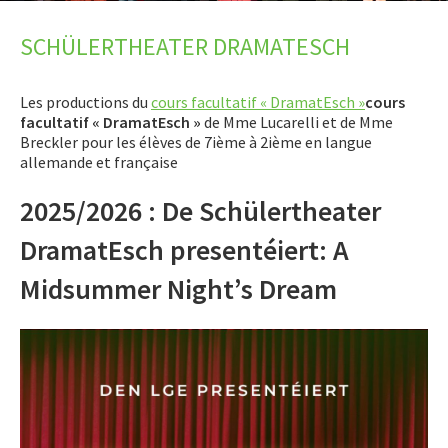
LET’S GO SCIENCE
SCHÜLERTHEATER DRAMATESCH
ACTUALITÉ
Les productions du
cours facultatif « DramatEsch »
cours
AGENDA
facultatif « DramatEsch »
de Mme Lucarelli et de Mme
Breckler pour les élèves de 7ième à 2ième en langue
ACTIVITÉS
allemande et française
Présentation
2025/2026 : De Schülertheater
Book Club
DramatEsch presentéiert: A
Schülertheater DramatEsch
Midsummer Night’s Dream
Engagement
Groupe Geoghelli
Jeu aux échecs
Jugendtreff
Melomania