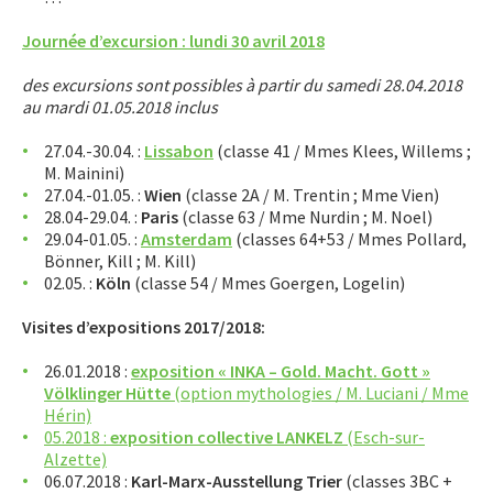
APPRENTISSAGE
Journée d’excursion : lundi 30 avril 2018
APPLIS
des excursions sont possibles à partir du samedi 28.04.2018
au mardi 01.05.2018 inclus
27.04.-30.04. :
Lissabon
(classe 41 / Mmes Klees, Willems ;
M. Mainini)
27.04.-01.05. :
Wien
(classe 2A / M. Trentin ; Mme Vien)
28.04-29.04. :
Paris
(classe 63 / Mme Nurdin ; M. Noel)
29.04-01.05. :
Amsterdam
(classes 64+53 / Mmes Pollard,
Bönner, Kill ; M. Kill)
02.05. :
Köln
(classe 54 / Mmes Goergen, Logelin)
Visites d’expositions 2017/2018:
26.01.2018 :
exposition « INKA – Gold. Macht. Gott »
Völklinger Hütte
(option mythologies / M. Luciani / Mme
Hérin)
05.2018 :
exposition collective LANKELZ
(Esch-sur-
Alzette)
06.07.2018 :
Karl-Marx-Ausstellung Trier
(classes 3BC +