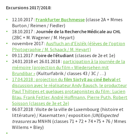
Sciences
Excursions 2017/2018:
Sport
STUDIO71 : Expositions
12.10.2017 :
Frankfurter Buchmesse
(classe 2A + Mmes
Burton / Reimen / Fiedler)
Uelzechtkanal
18.10.2017 :
Journée de la Recherche Médicale au CHL
(2BC + M. Wagener / M. Heyart)
Voyages et excursions
novembre 2017 :
Ausfluch an d’Eislék (élèves de l’option
Excursions et voyages d’études 2024/2025
Photographie / M. Schaack / M. Heyart)
09.11.2017 :
Foire de l’étudiant
(classes de 2e et 1e)
Excursions et voyages d’études 2023/2024
24.01.2018 et 26.01.2018 :
participation à la journée de la
Excursions et voyages d’études 2022/2023
mémoire (projection du film « Wiedersehen mit
Excursions et voyages d’études 2021/2022
Brundibar »
(Kulturfabrik / classes 43 / 3C / …)
Excursions et voyages d’études 2020/2021
17.04.2018 : projection du
film Sixty8 au ciné Belval
et
discussion avec le réalisateur Andy Bausch, le producteur
Excursions et voyages d’études 2019/2020
Paul Thiltges et quelques protagonistes du film : Lucien
Excursions et voyages d’études 2018/2019
Blau, Frank Feitler, André Hoffmann, Pierre Puth, Robert
Excursions et voyages d’études 2017/2018
Soisson (classes de 3e et 2e)
06.07.2018 : Visite de la ville de Luxembourg (histoire et
Excursions et voyages d’études 2016/2017
littérature) / Kasematten / exposition
(UN)Expected
Excursions et voyages d’études 2015/2016
treasures
au MNHN (classes 71 + 72 + 74 +75 + 76 / Mmes
Willems + Bley)
SERVICES
…