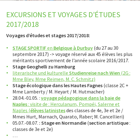
LET’S GO SCIENCE
EXCURSIONS ET VOYAGES D’ÉTUDES
ACTUALITÉ
2017/2018
AGENDA
Voyages d’études et stages 2017/2018:
ACTIVITÉS
STAGE SPORTIF
en
Belgique à Durbuy
(du 27 au 30
septembre 2017) -> voyage réservé aux 45 élèves les plus
Présentation
méritants sportivement de l’année scolaire 2016/2017.
Stage Geoghelli zu Hamburg
Book Club
literarische und kulturelle
Studienreise nach Wien
(2G :
Mme Bley, Mme Reimen, M. C. Schmitz)
Schülertheater DramatEsch
Stage écologique dans les Hautes Fagnes
(classe 2C +
Engagement
Mme Lamberty / M. Heyart / M. Hutmacher)
28.04.-01.05. :
voyage pédagogique dans la baie de
Groupe Geoghelli
Naples
: visite de : Herculanum, Pompéi, Salerne et
Jeu aux échecs
Naples (
élèves latinistes
des classes de 4e, 3e et 2e /
Mmes Hurt, Marnach, Quarato, Raber; M. Cancellieri)
Jugendtreff
05.07.-08.07.
: Stage en Normandie
(
section artistique
:
classes de 3e et 2e)
Melomania
…