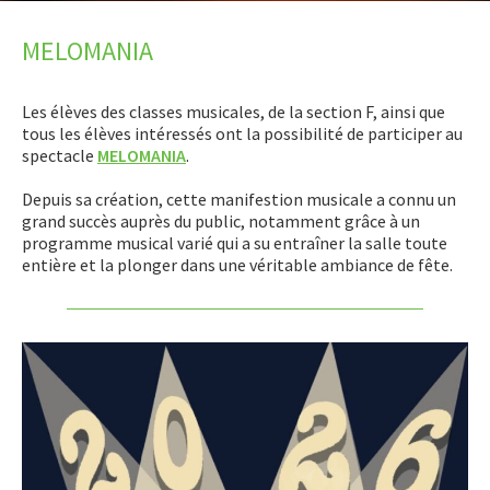
LET’S GO SCIENCE
MELOMANIA
ACTUALITÉ
Les élèves des classes musicales, de la section F, ainsi que
AGENDA
tous les élèves intéressés ont la possibilité de participer au
spectacle
MELOMANIA
.
ACTIVITÉS
Depuis sa création, cette manifestion musicale a connu un
Présentation
grand succès auprès du public, notamment grâce à un
programme musical varié qui a su entraîner la salle toute
Book Club
entière et la plonger dans une véritable ambiance de fête.
Schülertheater DramatEsch
Engagement
Groupe Geoghelli
Jeu aux échecs
Jugendtreff
Melomania