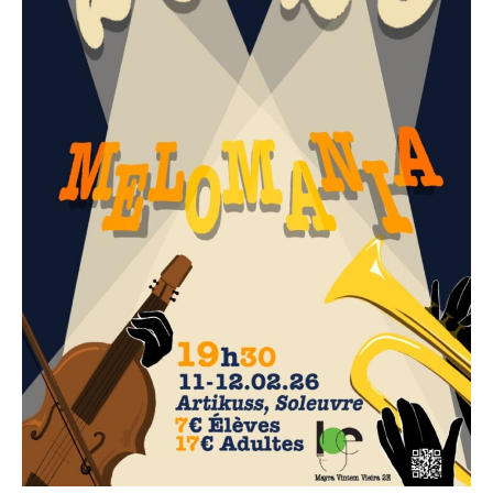
Sciences
Sport
STUDIO71 : Expositions
Uelzechtkanal
Voyages et excursions
SERVICES
APPRENTISSAGE
APPLIS