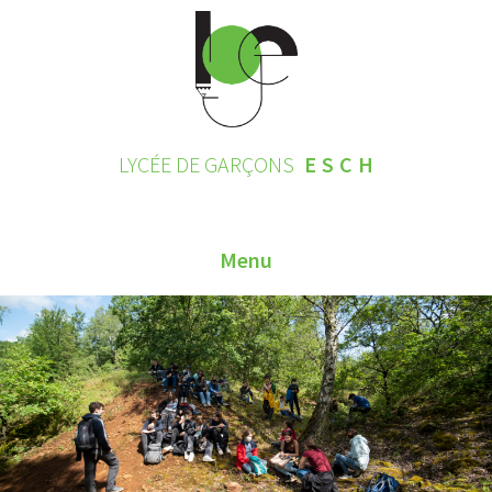
LYCÉE DE GARÇONS
ESCH
Menu
HOME
CONTACT
INSCRIPTIONS 2026
LE LYCÉE