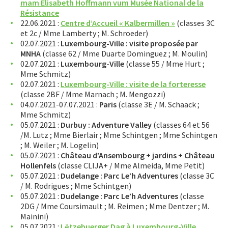
Sciences
mam Elisabeth Hoffmann vum Musée National de la
Résistance
Sport
22.06.2021 :
Centre d’Accueil « Kalbermillen »
(classes 3C
STUDIO71 : Expositions
et 2c / Mme Lamberty ; M. Schroeder)
02.07.2021 :
Luxembourg-Ville : visite proposée par
Uelzechtkanal
MNHA
(classe 62 / Mme Duarte Dominguez ; M. Moulin)
02.07.2021 :
Luxembourg-Ville
(classe 55 / Mme Hurt ;
Voyages et excursions
Mme Schmitz)
Excursions et voyages d’études 2024/2025
02.07.2021 :
Luxembourg-Ville : visite de la forteresse
(classe 2BF / Mme Marnach ; M. Mengozzi)
Excursions et voyages d’études 2023/2024
04.07.2021-07.07.2021 :
Paris
(classe 3E / M. Schaack ;
Excursions et voyages d’études 2022/2023
Mme Schmitz)
Excursions et voyages d’études 2021/2022
05.07.2021 :
Durbuy : Adventure Valley
(classes 64 et 56
Excursions et voyages d’études 2020/2021
/M. Lutz ; Mme Bierlair ; Mme Schintgen ; Mme Schintgen
; M. Weiler ; M. Logelin)
Excursions et voyages d’études 2019/2020
05.07.2021 :
Château d’Ansembourg + jardins + Château
Excursions et voyages d’études 2018/2019
Hollenfels
(classe CLIJA+ / Mme Almeida, Mme Petit)
Excursions et voyages d’études 2017/2018
05.07.2021 :
Dudelange : Parc Le’h Adventures
(classe 3C
/ M. Rodrigues ; Mme Schintgen)
Excursions et voyages d’études 2016/2017
05.07.2021 :
Dudelange : Parc Le’h
Adventures
(classe
Excursions et voyages d’études 2015/2016
2DG / Mme Coursimault ; M. Reimen ; Mme Dentzer ; M.
Mainini)
SERVICES
05.07.2021 :
Lëtzebuerger Dag à Luxembourg-Ville