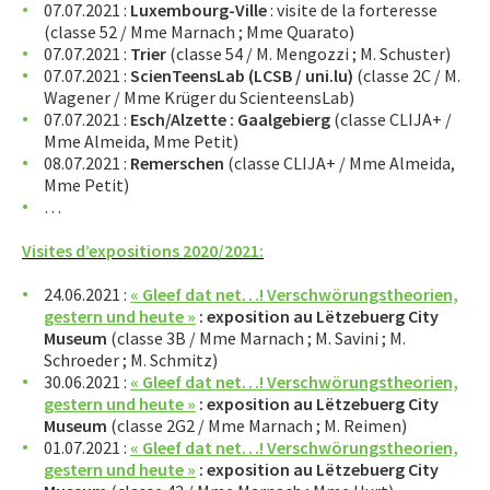
07.07.2021 :
Luxembourg-Ville
: visite de la forteresse
(classe 52 / Mme Marnach ; Mme Quarato)
07.07.2021 :
Trier
(classe 54 / M. Mengozzi ; M. Schuster)
07.07.2021 :
ScienTeensLab (LCSB / uni.lu)
(classe 2C / M.
Wagener / Mme Krüger du ScienteensLab)
07.07.2021 :
Esch/Alzette : Gaalgebierg
(classe CLIJA+ /
Mme Almeida, Mme Petit)
08.07.2021 :
Remerschen
(classe CLIJA+ / Mme Almeida,
Mme Petit)
…
Visites d’expositions 2020/2021:
24.06.2021 :
« Gleef dat net…! Verschwörungstheorien,
gestern und heute »
: exposition au Lëtzebuerg City
Museum
(classe 3B / Mme Marnach ; M. Savini ; M.
Schroeder ; M. Schmitz)
30.06.2021 :
« Gleef dat net…! Verschwörungstheorien,
gestern und heute »
: exposition au Lëtzebuerg City
Museum
(classe 2G2 / Mme Marnach ; M. Reimen)
01.07.2021 :
« Gleef dat net…! Verschwörungstheorien,
gestern und heute »
: exposition au Lëtzebuerg City