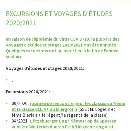
LET’S GO SCIENCE
EXCURSIONS ET VOYAGES D’ÉTUDES
ACTUALITÉ
2020/2021
AGENDA
en raison de l’épidémie du virus COVID-19, la plupart des
ACTIVITÉS
voyages d’études et stages 2020/2021 ont été annulés.
Quelques excursions ont pu avoir lieu à la fin de l’année
Présentation
scolaire.
Book Club
Voyages d’études et stages 2020/2021:
Schülertheater DramatEsch
…
Engagement
Excursions 2020/2021:
Groupe Geoghelli
Jeu aux échecs
09/2020 :
journée de rencontre pour les classes de 7ième
et la classe CLIJA+ au Ellergronn
(SSE : M. Logelin et
Jugendtreff
Mme Bierlair + le régent/la régente de la classe)
04/2021 :
Lëtzebuerger Dag : 7ièmes : op de Spueren
Melomania
vum 2te Weltkrich duerch Esch/Uelzecht: eng Visit