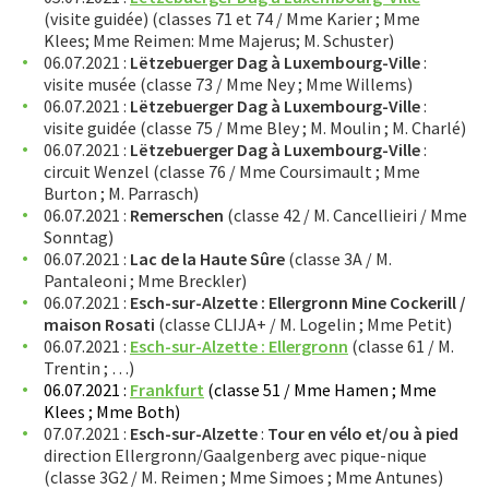
(visite guidée) (classes 71 et 74 / Mme Karier ; Mme
APPRENTISSAGE
Klees; Mme Reimen: Mme Majerus; M. Schuster)
06.07.2021 :
Lëtzebuerger Dag à Luxembourg-Ville
:
APPLIS
visite musée (classe 73 / Mme Ney ; Mme Willems)
06.07.2021 :
Lëtzebuerger Dag à Luxembourg-Ville
:
visite guidée (classe 75 / Mme Bley ; M. Moulin ; M. Charlé)
06.07.2021 :
Lëtzebuerger Dag à Luxembourg-Ville
:
circuit Wenzel (classe 76 / Mme Coursimault ; Mme
Burton ; M. Parrasch)
06.07.2021 :
Remerschen
(classe 42 / M. Cancellieiri / Mme
Sonntag)
06.07.2021 :
Lac de la Haute Sûre
(classe 3A / M.
Pantaleoni ; Mme Breckler)
06.07.2021 :
Esch-sur-Alzette : Ellergronn Mine Cockerill /
maison Rosati
(classe CLIJA+ / M. Logelin ; Mme Petit)
06.07.2021 :
Esch-sur-Alzette : Ellergronn
(classe 61 / M.
Trentin ; …)
06.07.2021 :
Frankfurt
(classe 51 / Mme Hamen ; Mme
Klees ; Mme Both)
07.07.2021 :
Esch-sur-Alzette
:
Tour en vélo et/ou à pied
direction Ellergronn/Gaalgenberg avec pique-nique
(classe 3G2 / M. Reimen ; Mme Simoes ; Mme Antunes)