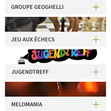
Sciences
GROUPE GEOGHELLI
Sport
STUDIO71 : Expositions
Uelzechtkanal
Voyages et excursions
JEU AUX ÉCHECS
SERVICES
APPRENTISSAGE
APPLIS
JUGENDTREFF
MELOMANIA