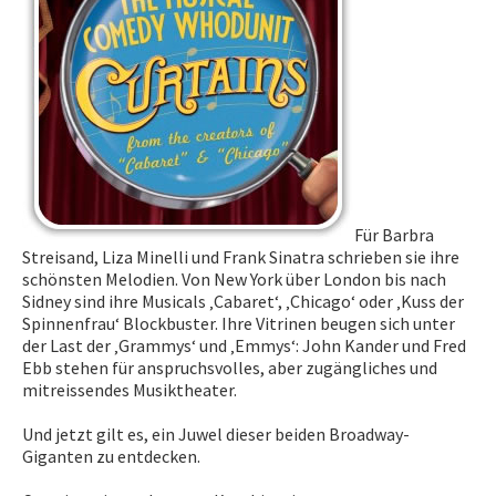
Curtains (2016/2017)
Cabaret (2015/2016)
Jeu aux échecs
Jugendtreff
Melomania
Sciences
Sport
Für Barbra
STUDIO71 : Expositions
Streisand, Liza Minelli und Frank Sinatra schrieben sie ihre
schönsten Melodien. Von New York über London bis nach
Uelzechtkanal
Sidney sind ihre Musicals ‚Cabaret‘, ‚Chicago‘ oder ‚Kuss der
Voyages et excursions
Spinnenfrau‘ Blockbuster. Ihre Vitrinen beugen sich unter
der Last der ‚Grammys‘ und ‚Emmys‘: John Kander und Fred
SERVICES
Ebb stehen für anspruchsvolles, aber zugängliches und
mitreissendes Musiktheater.
APPRENTISSAGE
Und jetzt gilt es, ein Juwel dieser beiden Broadway-
Giganten zu entdecken.
APPLIS