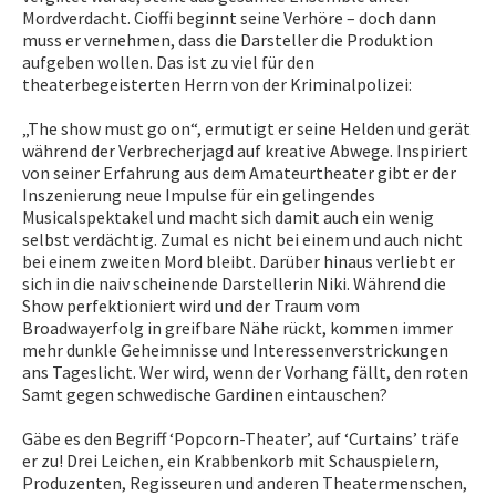
Mordverdacht. Cioffi beginnt seine Verhöre – doch dann
muss er vernehmen, dass die Darsteller die Produktion
aufgeben wollen. Das ist zu viel für den
theaterbegeisterten Herrn von der Kriminalpolizei:
„The show must go on“, ermutigt er seine Helden und gerät
während der Verbrecherjagd auf kreative Abwege. Inspiriert
von seiner Erfahrung aus dem Amateurtheater gibt er der
Inszenierung neue Impulse für ein gelingendes
Musicalspektakel und macht sich damit auch ein wenig
selbst verdächtig. Zumal es nicht bei einem und auch nicht
bei einem zweiten Mord bleibt. Darüber hinaus verliebt er
sich in die naiv scheinende Darstellerin Niki. Während die
Show perfektioniert wird und der Traum vom
Broadwayerfolg in greifbare Nähe rückt, kommen immer
mehr dunkle Geheimnisse und Interessenverstrickungen
ans Tageslicht. Wer wird, wenn der Vorhang fällt, den roten
Samt gegen schwedische Gardinen eintauschen?
Gäbe es den Begriff ‘Popcorn-Theater’, auf ‘Curtains’ träfe
er zu! Drei Leichen, ein Krabbenkorb mit Schauspielern,
Produzenten, Regisseuren und anderen Theatermenschen,