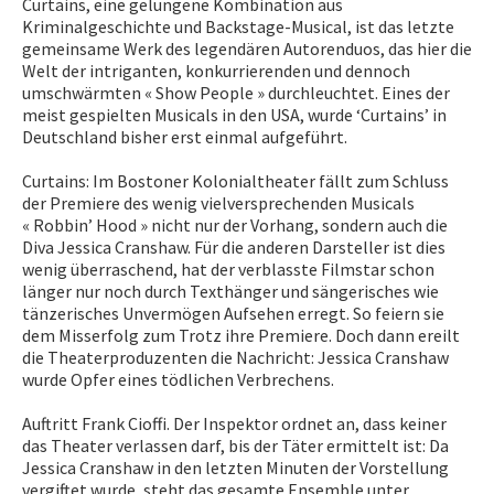
Curtains, eine gelungene Kombination aus
Kriminalgeschichte und Backstage-Musical, ist das letzte
gemeinsame Werk des legendären Autorenduos, das hier die
Welt der intriganten, konkurrierenden und dennoch
umschwärmten « Show People » durchleuchtet. Eines der
meist gespielten Musicals in den USA, wurde ‘Curtains’ in
Deutschland bisher erst einmal aufgeführt.
Curtains: Im Bostoner Kolonialtheater fällt zum Schluss
der Premiere des wenig vielversprechenden Musicals
« Robbin’ Hood » nicht nur der Vorhang, sondern auch die
Diva Jessica Cranshaw. Für die anderen Darsteller ist dies
wenig überraschend, hat der verblasste Filmstar schon
länger nur noch durch Texthänger und sängerisches wie
tänzerisches Unvermögen Aufsehen erregt. So feiern sie
dem Misserfolg zum Trotz ihre Premiere. Doch dann ereilt
die Theaterproduzenten die Nachricht: Jessica Cranshaw
wurde Opfer eines tödlichen Verbrechens.
Auftritt Frank Cioffi. Der Inspektor ordnet an, dass keiner
das Theater verlassen darf, bis der Täter ermittelt ist: Da
Jessica Cranshaw in den letzten Minuten der Vorstellung
vergiftet wurde, steht das gesamte Ensemble unter