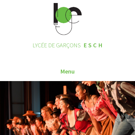
LYCÉE DE GARÇONS
ESCH
Menu
HOME
CONTACT
INSCRIPTIONS 2026
LE LYCÉE