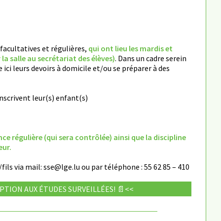
facultatives et régulières,
qui ont lieu les mardis et
la salle au secrétariat des élèves)
. Dans un cadre serein
e ici leurs devoirs à domicile et/ou se préparer à des
inscrivent leur(s) enfant(s)
nce régulière (qui sera contrôlée) ainsi que la discipline
eur.
/fils via mail: sse@lge.lu ou par téléphone : 55 62 85 – 410
PTION AUX ÉTUDES SURVEILLÉES! 📄<<