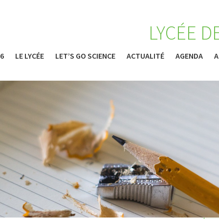
LYCÉE D
26
LE LYCÉE
LET’S GO SCIENCE
ACTUALITÉ
AGENDA
A