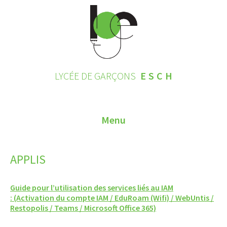
LYCÉE DE GARÇONS
ESCH
Menu
HOME
APPLIS
CONTACT
Guide pour l’utilisation des services liés au IAM
INSCRIPTIONS 2026
: (Activation du compte IAM / EduRoam (Wifi) / WebUntis /
Restopolis / Teams / Microsoft Office 365)
LE LYCÉE