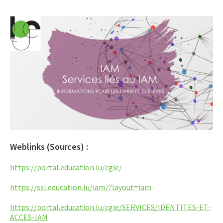
LET’S GO SCIENCE
ACTUALITÉ
AGENDA
ACTIVITÉS
SERVICES
APPRENTISSAGE
APPLIS
Weblinks (Sources) :
https://portal.education.lu/cgie/
https://ssl.education.lu/iam/?layout=iam
https://portal.education.lu/cgie/SERVICES/IDENTITES-ET-
ACCES-IAM