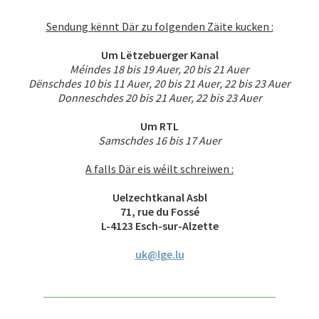
Sendung kënnt D
är zu folgenden Zäite kucken :
Um Lëtzebuerger Kanal
Méindes 18 bis 19 Auer, 20 bis 21 Auer
Dënschdes 10 bis 11 Auer, 20 bis 21 Auer, 22 bis 23 Auer
Donneschdes 20 bis 21 Auer, 22 bis 23 Auer
Um RTL
Samschdes 16 bis 17 Auer
A falls Där eis wéilt schreiwen :
Uelzechtkanal Asbl
71, rue du Fossé
L-4123 Esch-sur-Alzette
uk@lge.lu