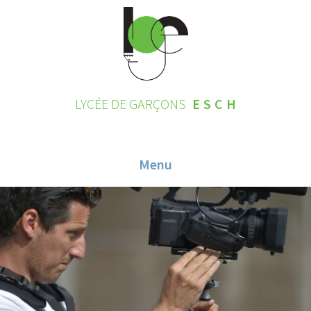
LYCÉE DE GARÇONS
ESCH
Menu
HOME
CONTACT
INSCRIPTIONS 2026
LE LYCÉE