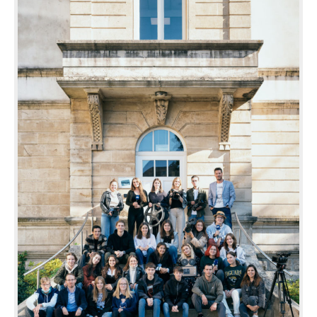
Sciences
Sport
STUDIO71 : Expositions
Uelzechtkanal
Voyages et excursions
SERVICES
APPRENTISSAGE
APPLIS