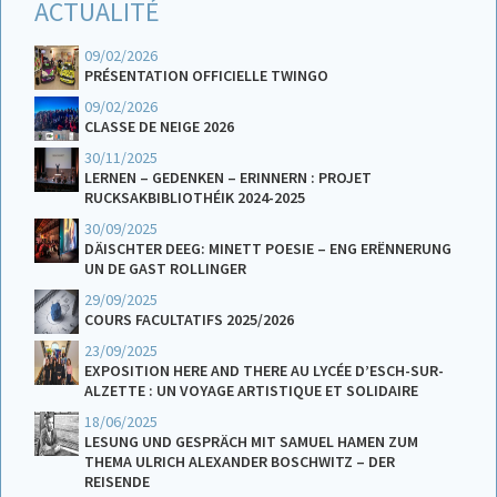
ACTUALITÉ
09/02/2026
PRÉSENTATION OFFICIELLE TWINGO
09/02/2026
CLASSE DE NEIGE 2026
30/11/2025
LERNEN – GEDENKEN – ERINNERN : PROJET
RUCKSAKBIBLIOTHÉIK 2024-2025
30/09/2025
DÄISCHTER DEEG: MINETT POESIE – ENG ERËNNERUNG
UN DE GAST ROLLINGER
29/09/2025
COURS FACULTATIFS 2025/2026
23/09/2025
EXPOSITION HERE AND THERE AU LYCÉE D’ESCH-SUR-
ALZETTE : UN VOYAGE ARTISTIQUE ET SOLIDAIRE
18/06/2025
LESUNG UND GESPRÄCH MIT SAMUEL HAMEN ZUM
THEMA ULRICH ALEXANDER BOSCHWITZ – DER
REISENDE