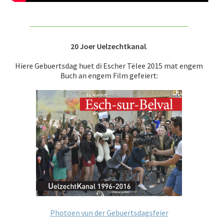
20 Joer Uelzechtkanal
.
Hiere Gebuertsdag huet di Escher Tëlee 2015 mat engem
Buch an engem Film gefeiert:
Photoen vun der Gebuertsdagsfeier