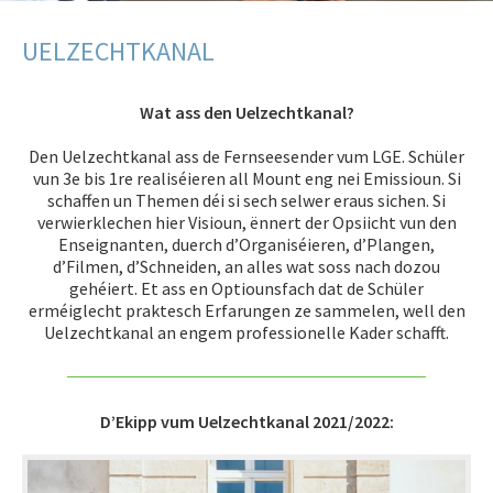
LET’S GO SCIENCE
UELZECHTKANAL
ACTUALITÉ
Wat ass den Uelzechtkanal?
AGENDA
Den Uelzechtkanal ass de Fernseesender vum LGE. Schüler
ACTIVITÉS
vun 3e bis 1re realiséieren all Mount eng nei Emissioun. Si
schaffen un Themen déi si sech selwer eraus sichen. Si
Présentation
verwierklechen hier Visioun, ënnert der Opsiicht vun den
Enseignanten, duerch d’Organiséieren, d’Plangen,
Book Club
d’Filmen, d’Schneiden, an alles wat soss nach dozou
Schülertheater DramatEsch
gehéiert. Et ass en Optiounsfach dat de Schüler
erméiglecht praktesch Erfarungen ze sammelen, well den
Engagement
Uelzechtkanal an engem professionelle Kader schafft.
Groupe Geoghelli
Jeu aux échecs
D’Ekipp vum Uelzechtkanal 2021/2022:
Jugendtreff
Melomania