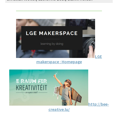
LGE
makerspace : Homepage
http://bee-
creative.lu/