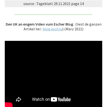
source : Tageblatt 29.11.2021 page 14
Den UK an engem Video vum Escher Blog
: (liest de ganzen
Artikel hei :
blog.esch.lu
) (März 2021)