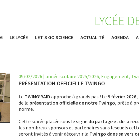
LYCÉE D
26
LE LYCÉE
LET’S GO SCIENCE
ACTUALITÉ
AGENDA
A
09/02/2026
|
année scolaire 2025/2026
,
Engagement
,
Twi
PRÉSENTATION OFFICIELLE TWINGO
Le
TWING’RAID
approche à grands pas ! Le
9 février 2026
,
de la
présentation officielle de notre Twingo
, prête à p
norme.
Cette soirée placée sous le signe
du partage et de la re
les nombreux sponsors et partenaires sans lesquels cette a
seront invités à venir découvrir la
Twingo dans sa version