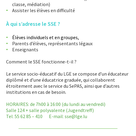
ESEB « équipe de soutien des élèves à besoins éducatifs
classe, médiation)
particuliers ou spécifiques »
Assister les élèves en difficulté
SSE « Service socio-éducatif »
À qui s’adresse le SSE ?
APPRENTISSAGE
Élèves individuels et en groupes,
Parents d’élèves, représentants légaux
APPLIS
Enseignants
Comment le SSE fonctionne-t-il ?
Le service socio-éducatif du LGE se compose d’un éducateur
diplômé et d’une éducatrice graduée, qui collaborent
étroitement avec le service du SePAS, ainsi que d’autres
institutions en cas de besoin.
HORAIRES: de 7h00 à 16:00 (du lundi au vendredi)
Salle 124 + salle polyvalente (Jugendtreff)
Tel: 55 62 85 – 410 E-mail: sse@lge.lu