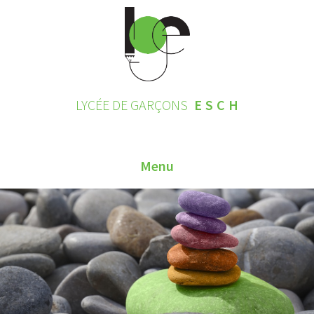
LYCÉE DE GARÇONS
ESCH
Menu
HOME
CONTACT
INSCRIPTIONS 2026
LE LYCÉE