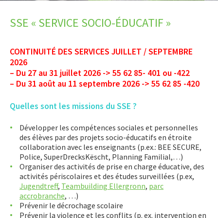
LET’S GO SCIENCE
SSE « SERVICE SOCIO-ÉDUCATIF »
ACTUALITÉ
CONTINUITÉ DES SERVICES JUILLET / SEPTEMBRE
AGENDA
2026
– Du 27 au 31 juillet 2026 -> 55 62 85- 401 ou -422
ACTIVITÉS
– Du 31 août au 11 septembre 2026 -> 55 62 85 -420
SERVICES
Quelles sont les missions du SSE ?
Présentation
Développer les compétences sociales et personnelles
CDI « Centre de Documentation et d’Information »
des élèves par des projets socio-éducatifs en étroite
COI « Cellule d’orientation et d’intégration »
collaboration avec les enseignants (p.ex.: BEE SECURE,
Police, SuperDrecksKëscht, Planning Familial,…)
Restaurant scolaire
Organiser des activités de prise en charge éducative, des
activités périscolaires et des études surveillées (p.ex,
Chef de département des équipes psycho-sociaux
Jugendtreff
,
Teambuilding Ellergronn
,
parc
SePAS « Service Psycho-social et d’Accompagnement
accrobranche
, …)
Scolaires »
Prévenir le décrochage scolaire
Prévenir la violence et les conflits (p. ex. intervention en