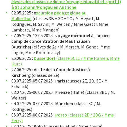
Sciences
élèves des classes de 4ième (voyage éducatif et sportif)
à St Johann/Pongau en Autriche
Sport
02.05.2025 :
e
xcursion pédagogique au
STUDIO71 : Expositions
Mullerthal
(classes 3B + 3C + 2C / M. Heyart, M.
Rodrigues, M. Savini, M. Weiten / Mme Gaetti, Mme
Uelzechtkanal
Lamberty, Mme Mangen)
07.05.2025-13.05.2025 :
voyage mémoriel à l’ancien
Voyages et excursions
camp de concentration de Mauthausen
Excursions et voyages d’études 2024/2025
(Autriche)
(élèves de 2e / M. Mersch, M. Genot, Mme
Lugen, Mme Krumlovsky)
Excursions et voyages d’études 2023/2024
25.06.2025 :
Düsseldorf
(classe 5CL1 / Mme Hamen, Mme
Excursions et voyages d’études 2022/2023
Hurt)
Excursions et voyages d’études 2021/2022
27.06.2025 :
Visite de la Cour de Justice à
Excursions et voyages d’études 2020/2021
Kirchberg
(classes de 2e)
03.07.2025-05.07.2025 :
Paris
(classes 2E, 2B, 3E / M.
Excursions et voyages d’études 2019/2020
Schaack)
Excursions et voyages d’études 2018/2019
03.07.2025-06.07.2025 :
Firenze
(Italie) (classe 3BC / M.
Excursions et voyages d’études 2017/2018
Welter)
04.07.2025-07.07.2025 :
München
(classe 3C / M.
Excursions et voyages d’études 2016/2017
Rodrigues)
Excursions et voyages d’études 2015/2016
05.07.2025-08.07.2025 :
Porto
(classes 2D / 2DG / Mme
Ferry)
SERVICES
07.07.2025 :
Köln
(classes 62 et 64 / Mme Zovilé)