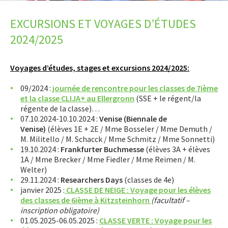
LET’S GO SCIENCE
EXCURSIONS ET VOYAGES D’ÉTUDES
ACTUALITÉ
2024/2025
AGENDA
Voyages d’études, stages et excursions 2024/2025:
ACTIVITÉS
09/2024 :
journée de rencontre pour les classes de 7ième
Présentation
et la classe CLIJA+ au Ellergronn
(SSE + le régent/la
régente de la classe)…
Book Club
07.10.2024-10.10.2024 :
Venise (Biennale de
Venise)
(élèves 1E + 2E / Mme Bosseler / Mme Demuth /
Schülertheater DramatEsch
M. Militello / M. Schacck / Mme Schmitz / Mme Sonnetti)
Engagement
19.10.2024 :
Frankfurter Buchmesse
(élèves 3A + élèves
1A / Mme Brecker / Mme Fiedler / Mme Reimen / M.
Groupe Geoghelli
Welter)
Jeu aux échecs
29.11.2024 :
Researchers Days
(classes de 4e)
janvier 2025 :
CLASSE DE NEIGE : Voyage pour les élèves
Jugendtreff
des classes de 6ième à Kitzsteinhorn
(facultatif –
inscription obligatoire)
Melomania
01.05.2025-06.05.2025 :
CLASSE VERTE : Voyage pour les