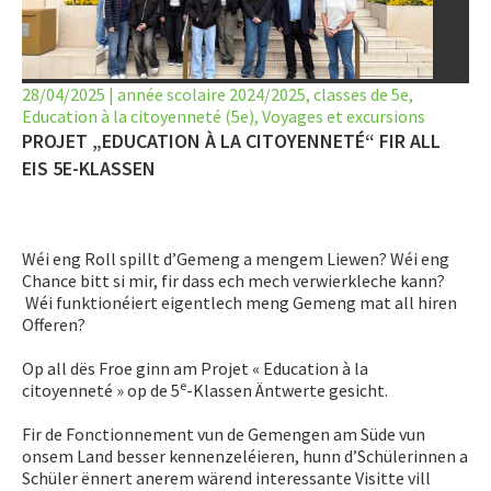
LET’S GO SCIENCE
ACTUALITÉ
28/04/2025
|
année scolaire 2024/2025
,
classes de 5e
,
Education à la citoyenneté (5e)
AGENDA
,
Voyages et excursions
PROJET „EDUCATION À LA CITOYENNETÉ“ FIR ALL
ACTIVITÉS
EIS 5E-KLASSEN
SERVICES
Wéi eng Roll spillt d’Gemeng a mengem Liewen? Wéi eng
APPRENTISSAGE
Chance bitt si mir, fir dass ech mech verwierkleche kann?
Wéi funktionéiert eigentlech meng Gemeng mat all hiren
APPLIS
Offeren?
Op all dës Froe ginn am Projet « Education à la
e
citoyenneté » op de 5
-Klassen Äntwerte gesicht.
Fir de Fonctionnement vun de Gemengen am Süde vun
onsem Land besser kennenzeléieren, hunn d’Schülerinnen a
Schüler ënnert anerem wärend interessante Visitte vill