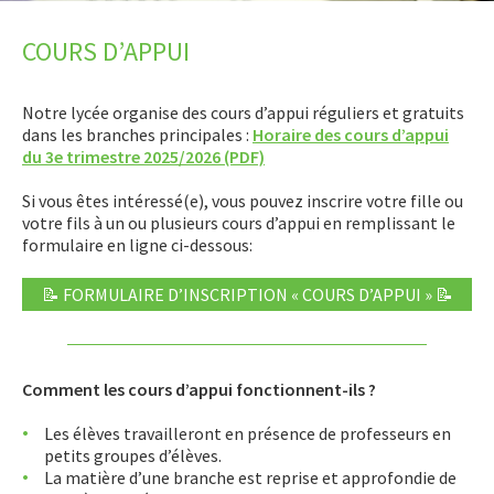
LET’S GO SCIENCE
COURS D’APPUI
ACTUALITÉ
Notre lycée organise des cours d’appui réguliers et gratuits
AGENDA
dans les branches principales :
Horaire des cours d’appui
du 3e trimestre 2025/2026 (PDF)
ACTIVITÉS
Si vous êtes intéressé(e), vous pouvez inscrire votre fille ou
SERVICES
votre fils à un ou plusieurs cours d’appui en remplissant le
formulaire en ligne ci-dessous:
APPRENTISSAGE
📝 FORMULAIRE D’INSCRIPTION « COURS D’APPUI » 📝
Branches
Examen de fin d’études
Cours à option (3e-1re)
Comment les cours d’appui fonctionnent-ils ?
Cours facultatifs
Les élèves travailleront en présence de professeurs en
Cours d’appui
petits groupes d’élèves.
La matière d’une branche est reprise et approfondie de
Études surveillées