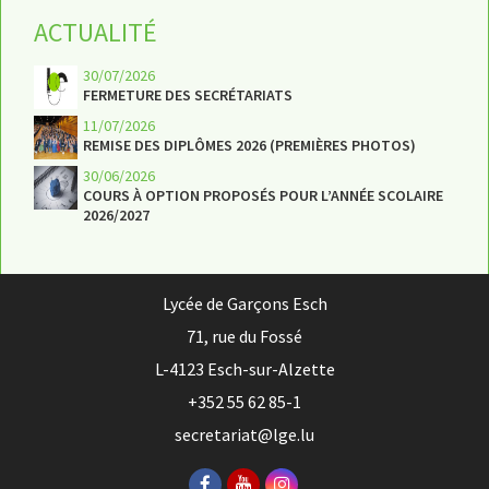
ACTUALITÉ
30/07/2026
FERMETURE DES SECRÉTARIATS
11/07/2026
REMISE DES DIPLÔMES 2026 (PREMIÈRES PHOTOS)
30/06/2026
COURS À OPTION PROPOSÉS POUR L’ANNÉE SCOLAIRE
2026/2027
Lycée de Garçons Esch
71, rue du Fossé
L-4123 Esch-sur-Alzette
+352 55 62 85-1
secretariat@lge.lu