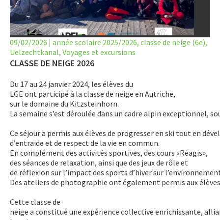
LET’S GO SCIENCE
ACTUALITÉ
09/02/2026
|
année scolaire 2025/2026
,
classe de neige (6e)
,
Uelzechtkanal
AGENDA
,
Voyages et excursions
CLASSE DE NEIGE 2026
ACTIVITÉS
Du 17 au 24 janvier 2024, les élèves du
LGE ont participé à la classe de neige en Autriche,
SERVICES
sur le domaine du Kitzsteinhorn.
La semaine s’est déroulée dans un cadre alpin exceptionnel, so
APPRENTISSAGE
Ce séjour a permis aux élèves de progresser en ski tout en déve
APPLIS
d’entraide et de respect de la vie en commun.
En complément des activités sportives, des cours «Réagis»,
des séances de relaxation, ainsi que des jeux de rôle et
de réflexion sur l’impact des sports d’hiver sur l’environnemen
Des ateliers de photographie ont également permis aux élèves 
Cette classe de
neige a constitué une expérience collective enrichissante, alli