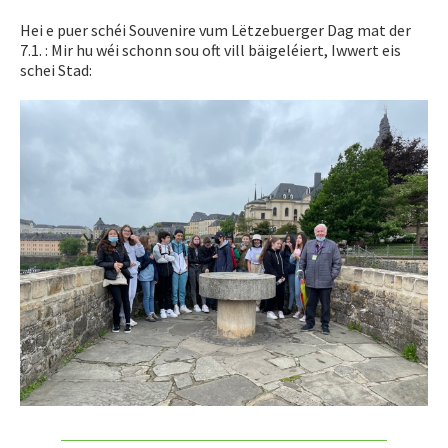
Hei e puer schéi Souvenire vum Lëtzebuerger Dag mat der
7.1. : Mir hu wéi schonn sou oft vill bäigeléiert, Iwwert eis
schei Stad: