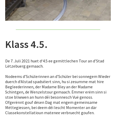
Klass 4.5.
De 7. Juli 2021 huet d‘4.5 ee gemittlechen Tour an d’Stad
Lëtzebuerg gemaach.
Nodeems d’Schülerinnen an d’Schüler bei sonnegem Wieder
duerch d‘Alstad spadséiert sinn, hu si zesumme mat hire
Begleederinnen, der Madame Bley an der Madame
Schintgen, de Wenzelstour gemaach. Ëmmer erëm sinn si
stoe bliwwen an hunn déi besonnesch Vuë genoss.
Ofgerënnt gouf dësen Dag mat engem gemeinsame
Mëttegiessen, bei deem déi lescht Momenter an där
Classekonstellatioun matenee verbruecht goufen.