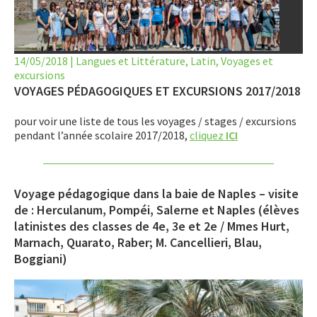
LET’S GO SCIENCE
ACTUALITÉ
14/05/2018
|
Langues et Littérature
,
Latin
,
Voyages et
excursions
AGENDA
VOYAGES PÉDAGOGIQUES ET EXCURSIONS 2017/2018
ACTIVITÉS
pour voir une liste de tous les voyages / stages / excursions
pendant l’année scolaire 2017/2018,
cliquez
ICI
SERVICES
APPRENTISSAGE
Voyage pédagogique dans la baie de Naples
– visite
APPLIS
de : Herculanum, Pompéi, Salerne et Naples (élèves
latinistes des classes de 4e, 3e et 2e / Mmes Hurt,
Marnach, Quarato, Raber; M. Cancellieri, Blau,
Boggiani)