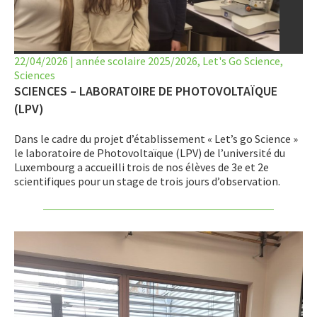
LET’S GO SCIENCE
ACTUALITÉ
22/04/2026
|
année scolaire 2025/2026
,
Let's Go Science
,
Sciences
AGENDA
SCIENCES – LABORATOIRE DE PHOTOVOLTAÏQUE
ACTIVITÉS
(LPV)
Dans le cadre du projet d’établissement « Let’s go Science »
SERVICES
le laboratoire de Photovoltaïque (LPV) de l’université du
Luxembourg a accueilli trois de nos élèves de 3e et 2e
APPRENTISSAGE
scientifiques pour un stage de trois jours d’observation.
APPLIS