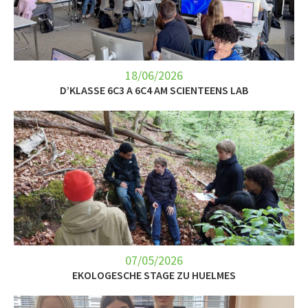
LET’S GO SCIENCE
ACTUALITÉ
AGENDA
18/06/2026
D’KLASSE 6C3 A 6C4 AM SCIENTEENS LAB
ACTIVITÉS
SERVICES
APPRENTISSAGE
APPLIS
07/05/2026
EKOLOGESCHE STAGE ZU HUELMES