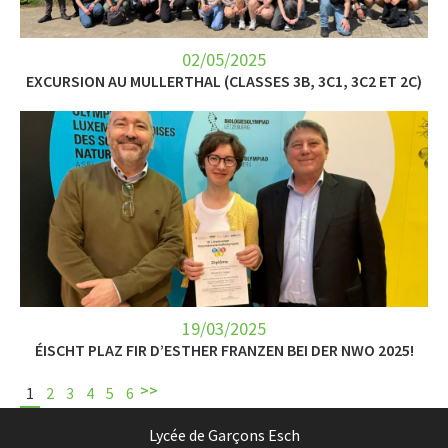
02/05/2025
EXCURSION AU MULLERTHAL (CLASSES 3B, 3C1, 3C2 ET 2C)
19/03/2025
ÉISCHT PLAZ FIR D’ESTHER FRANZEN BEI DER NWO 2025!
>>
1
2
3
4
5
6
Lycée de Garçons Esch