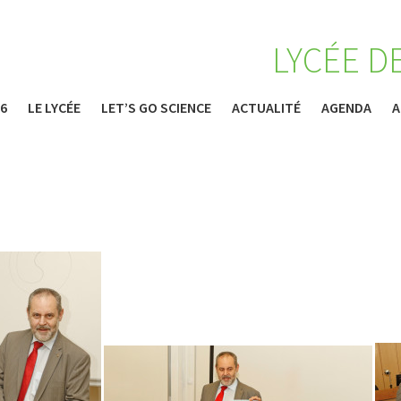
LYCÉE D
26
LE LYCÉE
LET’S GO SCIENCE
ACTUALITÉ
AGENDA
A