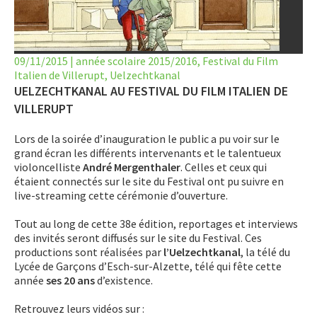
LET’S GO SCIENCE
ACTUALITÉ
09/11/2015
|
année scolaire 2015/2016
,
Festival du Film
Italien de Villerupt
AGENDA
,
Uelzechtkanal
UELZECHTKANAL AU FESTIVAL DU FILM ITALIEN DE
ACTIVITÉS
VILLERUPT
Lors de la soirée d’inauguration le public a pu voir sur le
SERVICES
grand écran les différents intervenants et le talentueux
violoncelliste
André Mergenthaler
. Celles et ceux qui
APPRENTISSAGE
étaient connectés sur le site du Festival ont pu suivre en
live-streaming cette cérémonie d’ouverture.
APPLIS
Tout au long de cette 38e édition, reportages et interviews
des invités seront diffusés sur le site du Festival. Ces
productions sont réalisées par
l’Uelzechtkanal
, la télé du
Lycée de Garçons d’Esch-sur-Alzette, télé qui fête cette
année
ses 20 ans
d’existence.
Retrouvez leurs vidéos sur :