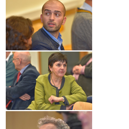
LET’S GO SCIENCE
ACTUALITÉ
AGENDA
ACTIVITÉS
SERVICES
APPRENTISSAGE
APPLIS