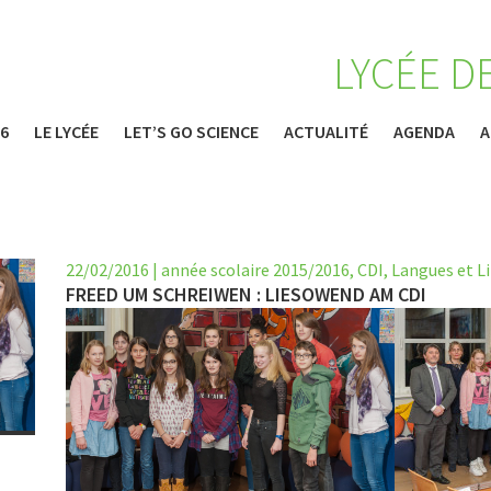
LYCÉE D
26
LE LYCÉE
LET’S GO SCIENCE
ACTUALITÉ
AGENDA
A
22/02/2016
|
année scolaire 2015/2016
,
CDI
,
Langues et L
FREED UM SCHREIWEN : LIESOWEND AM CDI