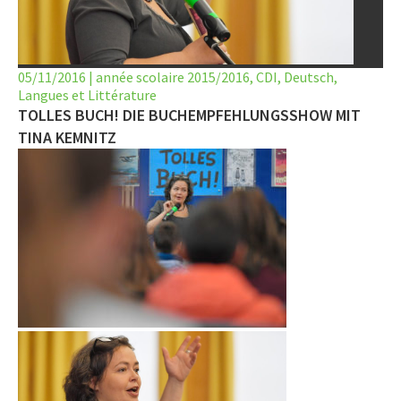
LET’S GO SCIENCE
ACTUALITÉ
05/11/2016
|
année scolaire 2015/2016
,
CDI
,
Deutsch
,
Langues et Littérature
AGENDA
TOLLES BUCH! DIE BUCHEMPFEHLUNGSSHOW MIT
ACTIVITÉS
TINA KEMNITZ
SERVICES
APPRENTISSAGE
APPLIS