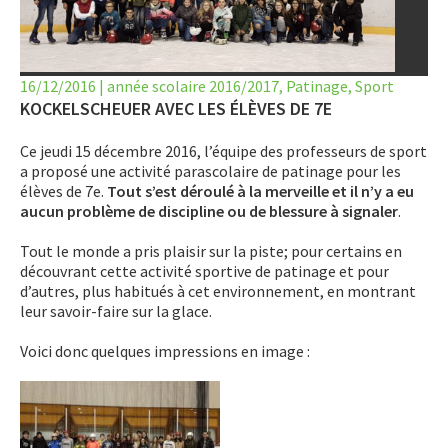
LET’S GO SCIENCE
ACTUALITÉ
16/12/2016
|
année scolaire 2016/2017
,
Patinage
,
Sport
AGENDA
KOCKELSCHEUER AVEC LES ÉLÈVES DE 7E
Ce jeudi 15 décembre 2016, l’équipe des professeurs de sport
ACTIVITÉS
a proposé une activité parascolaire de patinage pour les
élèves de 7e.
Tout s’est déroulé à la merveille et il n’y a eu
SERVICES
aucun problème de discipline ou de blessure à signaler
.
APPRENTISSAGE
Tout le monde a pris plaisir sur la piste; pour certains en
découvrant cette activité sportive de patinage et pour
APPLIS
d’autres, plus habitués à cet environnement, en montrant
leur savoir-faire sur la glace.
Voici donc quelques impressions en image :