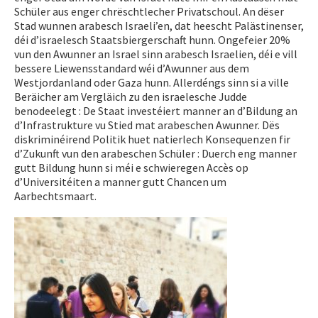
Schüler aus enger chrëschtlecher Privatschoul. An dëser
Stad wunnen arabesch Israeli’en, dat heescht Palästinenser,
déi d’israelesch Staatsbiergerschaft hunn. Ongefeier 20%
vun den Awunner an Israel sinn arabesch Israelien, déi e vill
bessere Liewensstandard wéi d’Awunner aus dem
Westjordanland oder Gaza hunn. Allerdéngs sinn si a ville
Beräicher am Vergläich zu den israelesche Judde
benodeelegt : De Staat investéiert manner an d’Bildung an
d’Infrastrukture vu Stied mat arabeschen Awunner. Dës
diskriminéirend Politik huet natierlech Konsequenzen fir
d’Zukunft vun den arabeschen Schüler : Duerch eng manner
gutt Bildung hunn si méi e schwieregen Accès op
d’Universitéiten a manner gutt Chancen um
Aarbechtsmaart.