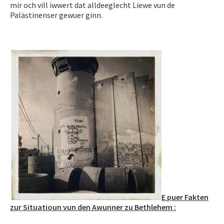
mir och vill iwwert dat alldeeglecht Liewe vun de
Palästinenser gewuer ginn.
E puer Fakten
zur Situatioun vun den Awunner zu Bethlehem :