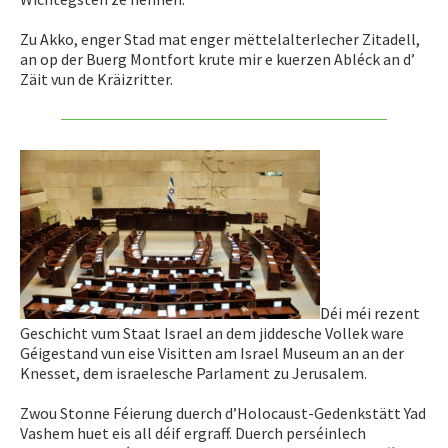
Zu Akko, enger Stad mat enger mëttelalterlecher Zitadell,
an op der Buerg Montfort krute mir e kuerzen Abléck an d’
Zäit vun de Kräizritter.
Déi méi rezent
Geschicht vum Staat Israel an dem jiddesche Vollek ware
Géigestand vun eise Visitten am Israel Museum an an der
Knesset, dem israelesche Parlament zu Jerusalem.
Zwou Stonne Féierung duerch d’Holocaust-Gedenkstätt Yad
Vashem huet eis all déif ergraff. Duerch perséinlech