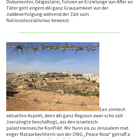
Dokumenter, Géigestänn, Fotoen an Erzielunge vun Affer an
Täter gëtt engem déi ganz Grausamkeet vun der
Juddeverfolgung während der Zäit vum
Nationalsozialismus bewosst.
Een zimlech
aktuellen Aspekt, deen déi ganz Regioun awer scho säit
Joerzéngte beschäftegt, ass den israelesch-
palästinensesche Konflikt. Mir hunn eis zu Jerusalem mat
enger Mataarbechterin vun der ONG „Peace Now“ getraff a