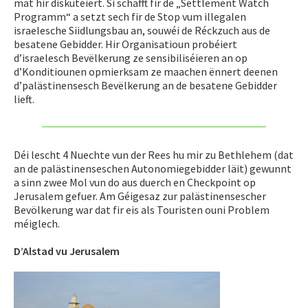
mat hir diskutéiert. Si schafft fir de „Settlement Watch
Programm“ a setzt sech fir de Stop vum illegalen
israelesche Siidlungsbau an, souwéi de Réckzuch aus de
besatene Gebidder. Hir Organisatioun probéiert
d’israelesch Bevëlkerung ze sensibiliséieren an op
d’Konditiounen opmierksam ze maachen ënnert deenen
d’palästinensesch Bevëlkerung an de besatene Gebidder
lieft.
Déi lescht 4 Nuechte vun der Rees hu mir zu Bethlehem (dat
an de palästinenseschen Autonomiegebidder läit) gewunnt
a sinn zwee Mol vun do aus duerch en Checkpoint op
Jerusalem gefuer. Am Géigesaz zur palästinensescher
Bevölkerung war dat fir eis als Touristen ouni Problem
méiglech.
D’Alstad vu Jerusalem