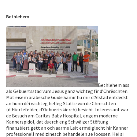
Bethlehem
Bethlehem ass
als Gebuertsstad vum Jesus ganz wichteg fir d’Chrëschten.
Mat eisem arabesche Guide Samir hu mir d’Alstad entdeckt
an hunn déi wichteg helleg Stätte vun de Chrëschten
(d’Hiertefelder, d’Gebuertskierch) besicht. Interessant war
de Besuch am Caritas Baby Hospital, engem moderne
Kannerspidol, dat duerch eng Schwäizer Stëftung
finanzéiert gëtt an och aarme Leit erméiglecht hir Kanner
professionell medizinesch behandelen ze loossen. Hei si