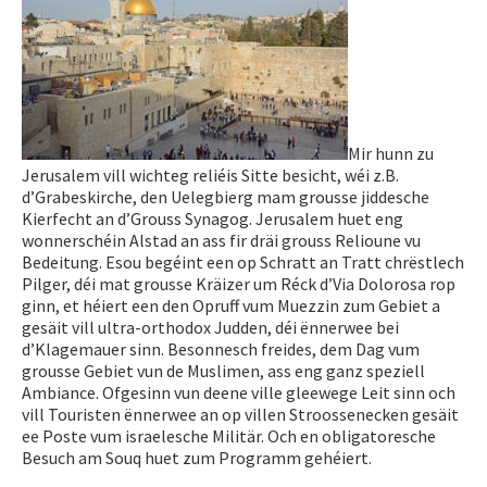
Mir hunn zu
Jerusalem vill wichteg reliéis Sitte besicht, wéi z.B.
d’Grabeskirche, den Uelegbierg mam grousse jiddesche
Kierfecht an d’Grouss Synagog. Jerusalem huet eng
wonnerschéin Alstad an ass fir dräi grouss Relioune vu
Bedeitung. Esou begéint een op Schratt an Tratt chrëstlech
Pilger, déi mat grousse Kräizer um Réck d’Via Dolorosa rop
ginn, et héiert een den Opruff vum Muezzin zum Gebiet a
gesäit vill ultra-orthodox Judden, déi ënnerwee bei
d’Klagemauer sinn. Besonnesch freides, dem Dag vum
grousse Gebiet vun de Muslimen, ass eng ganz speziell
Ambiance. Ofgesinn vun deene ville gleewege Leit sinn och
vill Touristen ënnerwee an op villen Stroossenecken gesäit
ee Poste vum israelesche Militär. Och en obligatoresche
Besuch am Souq huet zum Programm gehéiert.