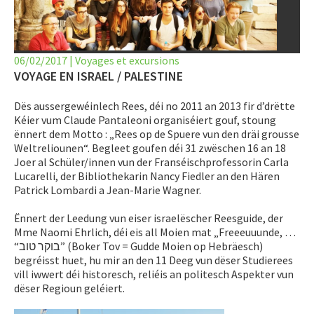
LET’S GO SCIENCE
ACTUALITÉ
06/02/2017
|
Voyages et excursions
AGENDA
VOYAGE EN ISRAEL / PALESTINE
Dës aussergewéinlech Rees, déi no 2011 an 2013 fir d’drëtte
ACTIVITÉS
Kéier vum Claude Pantaleoni organiséiert gouf, stoung
ënnert dem Motto : „Rees op de Spuere vun den dräi grousse
SERVICES
Weltreliounen“. Begleet goufen déi 31 zwëschen 16 an 18
Joer al Schüler/innen vun der Franséischprofessorin Carla
APPRENTISSAGE
Lucarelli, der Bibliothekarin Nancy Fiedler an den Hären
Patrick Lombardi a Jean-Marie Wagner.
APPLIS
Ënnert der Leedung vun eiser israelëscher Reesguide, der
Mme Naomi Ehrlich, déi eis all Moien mat „Freeeuuunde, …
“בוקר טוב” (Boker Tov = Gudde Moien op Hebräesch)
begréisst huet, hu mir an den 11 Deeg vun dëser Studierees
vill iwwert déi historesch, reliéis an politesch Aspekter vun
dëser Regioun geléiert.