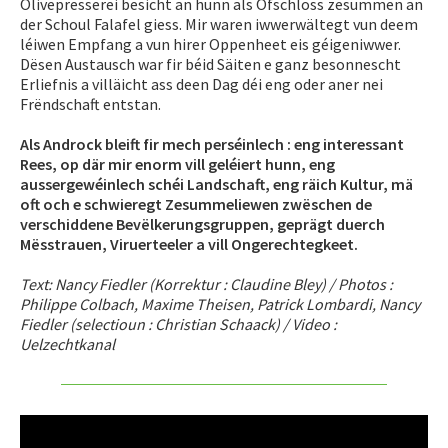
Olivepresserei besicht an hunn als Ofschloss zesummen an
der Schoul Falafel giess. Mir waren iwwerwältegt vun deem
léiwen Empfang a vun hirer Oppenheet eis géigeniwwer.
Dësen Austausch war fir béid Säiten e ganz besonnescht
Erliefnis a villäicht ass deen Dag déi eng oder aner nei
Frëndschaft entstan.
Als Androck bleift fir mech perséinlech : eng interessant
Rees, op där mir enorm vill geléiert hunn, eng
aussergewéinlech schéi Landschaft, eng räich Kultur, mä
oft och e schwieregt Zesummeliewen zwëschen de
verschiddene Bevëlkerungsgruppen, geprägt duerch
Mësstrauen, Viruerteeler a vill Ongerechtegkeet.
Text: Nancy Fiedler (Korrektur : Claudine Bley) / Photos :
Philippe Colbach, Maxime Theisen, Patrick Lombardi, Nancy
Fiedler (selectioun : Christian Schaack) / Video :
Uelzechtkanal