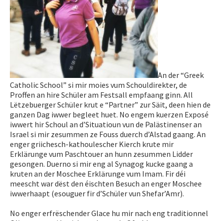
An der “Greek
Catholic School” si mir moies vum Schouldirekter, de
Proffen an hire Schüler am Festsall empfaang ginn. All
Lëtzebuerger Schüler krut e “Partner” zur Säit, deen hien de
ganzen Dag iwwer begleet huet. No engem kuerzen Exposé
iwwert hir Schoul an d’Situatioun vun de Palästinenser an
Israel si mir zesummen ze Fouss duerch d’Alstad gaang. An
enger griichesch-kathoulescher Kierch krute mir
Erklärunge vum Paschtouer an hunn zesummen Lidder
gesongen. Duerno si mir eng al Synagog kucke gaang a
kruten an der Moschee Erklärunge vum Imam. Fir déi
meescht war dëst den éischten Besuch an enger Moschee
iwwerhaapt (esouguer fir d’Schüler vun Shefar’Amr).
No enger erfrëschender Glace hu mir nach eng traditionnel