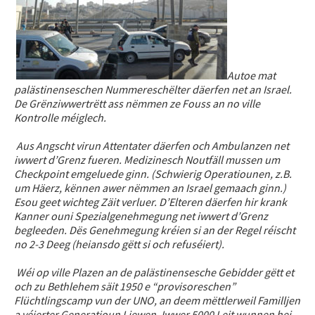
Autoe mat
palästinenseschen Nummereschëlter däerfen net an Israel.
De Grënziwwertrëtt ass nëmmen ze Fouss an no ville
Kontrolle méiglech.
Aus Angscht virun Attentater däerfen och Ambulanzen net
iwwert d’Grenz fueren. Medizinesch Noutfäll mussen um
Checkpoint emgeluede ginn. (Schwierig Operatiounen, z.B.
um Häerz, kënnen awer nëmmen an Israel gemaach ginn.)
Esou geet wichteg Zäit verluer. D’Elteren däerfen hir krank
Kanner ouni Spezialgenehmegung net iwwert d’Grenz
begleeden. Dës Genehmegung kréien si an der Regel réischt
no 2-3 Deeg (heiansdo gëtt si och refuséiert).
Wéi op ville Plazen an de palästinensesche Gebidder gëtt et
och zu Bethlehem säit 1950 e “provisoreschen”
Flüchtlingscamp vun der UNO, an deem mëttlerweil Familljen
a véierter Generatioun Liewen. Iwwer 5000 Leit wunnen hei