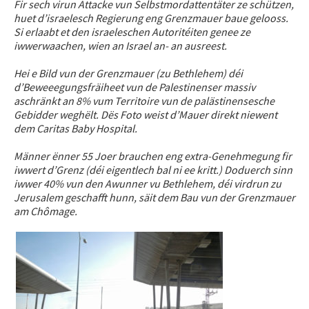
Fir sech virun Attacke vun Selbstmordattentäter ze schützen,
huet d’israelesch Regierung eng Grenzmauer baue gelooss.
Si erlaabt et den israeleschen Autoritéiten genee ze
iwwerwaachen, wien an Israel an- an ausreest.
Hei e Bild vun der Grenzmauer (zu Bethlehem) déi
d’Beweeegungsfräiheet vun de Palestinenser massiv
aschränkt an 8% vum Territoire vun de palästinensesche
Gebidder weghëlt. Dës Foto weist d’Mauer direkt niewent
dem Caritas Baby Hospital.
Männer ënner 55 Joer brauchen eng extra-Genehmegung fir
iwwert d’Grenz (déi eigentlech bal ni ee kritt.) Doduerch sinn
iwwer 40% vun den Awunner vu Bethlehem, déi virdrun zu
Jerusalem geschafft hunn, säit dem Bau vun der Grenzmauer
am Chômage.