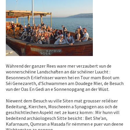
Während der ganzer Rees ware mer verzaubert vun de
wonnerschéine Landschaften an där schéiner Luucht :
Besonnesch Erliefnisser waren hei en Tour mam Boot um
Séi Genezareth, d’Schwammen am Doudege Mier, de Besuch
vun der Oas En Gedi an e Sonnenopgang an der Wüst.
Niewent dem Besuch vu ville Siten mat grousser reliéiser
Bedeitung, Kierchen, Moscheeën a Synagogen ass och de
geschichtlechen Aspekt net ze kuerz komm : Mir hunn vill
bedeitend archäologesch Sitte besicht : Bet She’an,
Kafarnaum, Qumran a Masada fir nëmmen e puer vun deene
Wichtegsten ze nennen.