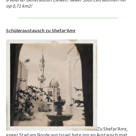
op
0,71 km2!
Schüleraustausch zu Shefar‘Amr
Zu Shefar’Amr,
enger Stad am Norde vun Israel hate mir en Austausch mat