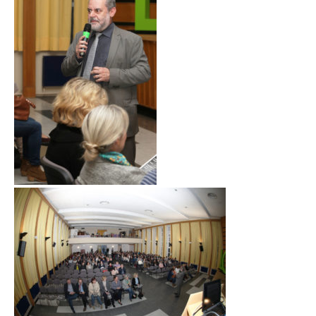
LET’S GO SCIENCE
ACTUALITÉ
AGENDA
ACTIVITÉS
SERVICES
APPRENTISSAGE
APPLIS