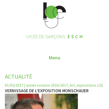
LYCÉE DE GARÇONS
ESCH
Menu
HOME
ACTUALITÉ
CONTACT
01/03/2017
|
année scolaire 2016/2017
,
Art
,
expositions LGE
VERNISSAGE DE L’EXPOSITION MONSCHAUER
INSCRIPTIONS 2026
LE LYCÉE