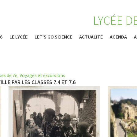
LYCÉE D
26
LE LYCÉE
LET’S GO SCIENCE
ACTUALITÉ
AGENDA
A
ses de 7e
,
Voyages et excursions
LLE PAR LES CLASSES 7.4 ET 7.6