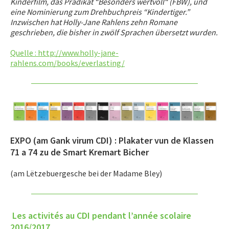
Kinderfilm, das Prädikat “Besonders wertvoll“ (FBW), und
eine Nominierung zum Drehbuchpreis “Kindertiger.”
Inzwischen hat Holly-Jane Rahlens zehn Romane
geschrieben, die bisher in zwölf Sprachen übersetzt wurden.
Quelle : http://www.holly-jane-
rahlens.com/books/everlasting/
EXPO (am Gank virum CDI) : Plakater vun de Klassen
71 a 74 zu de Smart Kremart Bicher
(am Lëtzebuergesche bei der Madame Bley)
Les activités au CDI pendant l’année scolaire
2016/2017