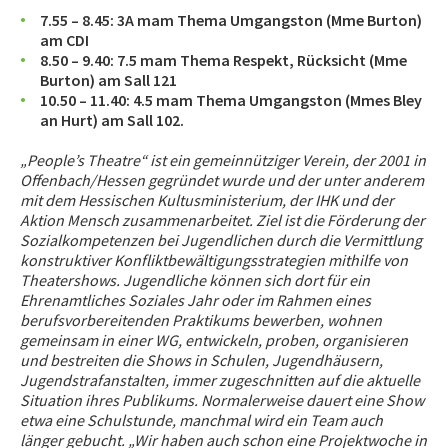
7.55 – 8.45: 3A mam Thema Umgangston (Mme Burton)
am CDI
8.50 – 9.40: 7.5 mam Thema Respekt, Rücksicht (Mme
Burton) am Sall 121
10.50 – 11.40: 4.5 mam Thema Umgangston (Mmes Bley
an Hurt) am Sall 102.
„People’s Theatre“ ist ein gemeinnütziger Verein, der 2001 in
Offenbach/Hessen gegründet wurde und der unter anderem
mit dem Hessischen Kultusministerium, der IHK und der
Aktion Mensch zusammenarbeitet. Ziel ist die Förderung der
Sozialkompetenzen bei Jugendlichen durch die Vermittlung
konstruktiver Konfliktbewäl­tigungsstrategien mithilfe von
Theatershows. Jugendliche können sich dort für ein
Ehrenamtliches Soziales Jahr oder im Rahmen eines
berufsvorbereitenden Praktikums bewerben, wohnen
gemeinsam in einer WG, entwickeln, proben, organisieren
und bestreiten die Shows in Schulen, Jugendhäusern,
Jugendstrafanstalten, immer zugeschnitten auf die aktuelle
Situation ihres Publikums. Normalerweise dauert eine Show
etwa eine Schulstunde, manchmal wird ein Team auch
länger gebucht. „Wir haben auch schon eine Projektwoche in