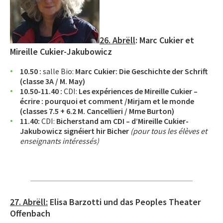
26. Abrëll
:
Marc Cukier et
Mireille Cukier-Jakubowicz
10.50 :
salle Bio:
Marc Cukier: Die Geschichte der Schrift
(classe 3A / M. May)
10.50-11.40 :
CDI:
Les expériences de Mireille Cukier –
écrire : pourquoi et comment /
Mirjam et le monde
(classes 7.5 + 6.2 M. Cancellieri / Mme Burton)
11.40:
CDI:
Bicherstand am CDI – d’Mireille Cukier-
Jakubowicz signéiert hir Bicher
(pour tous les élèves et
enseignants intéressés)
27. Abrëll:
Elisa Barzotti und das Peoples Theater
Offenbach