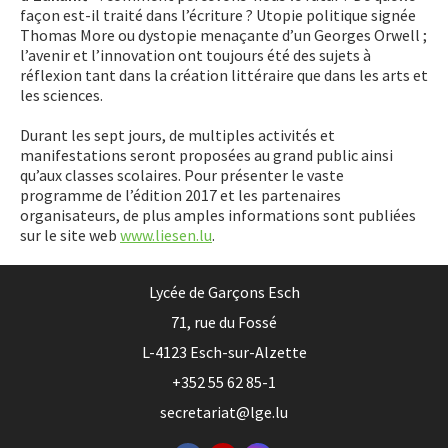
façon est-il traité dans l’écriture ? Utopie politique signée
Thomas More ou dystopie menaçante d’un Georges Orwell ;
l’avenir et l’innovation ont toujours été des sujets à
réflexion tant dans la création littéraire que dans les arts et
les sciences.
Durant les sept jours, de multiples activités et
manifestations seront proposées au grand public ainsi
qu’aux classes scolaires. Pour présenter le vaste
programme de l’édition 2017 et les partenaires
organisateurs, de plus amples informations sont publiées
sur le site web
www.liesen.lu
.
Lycée de Garçons Esch
71, rue du Fossé
L-4123 Esch-sur-Alzette
+352 55 62 85-1
secretariat@lge.lu