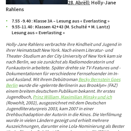
28. Abrëll:
Holly-Jane
Rahlens
7.55 -9.40 : Klasse 3A – Lesung aus « Everlasting »
9.55-11.40 : Klassen 42+43 (M. Schulté + M. Lantz)
Lesung aus « Everlasting »
Holly-Jane Rahlens
verbrachte ihre Kindheit und Jugend in
ihrer Heimatstadt New York. Nach einem Literatur- und
Theater-Studium an der City University of New York kam sie
nach Berlin, wo sie zunächst als Radiomoderatorin und
Funkautorin arbeitete. Später drehte sie TV-Features und -
Dokumentationen für verschiedene Fernsehsender im In-
und Ausland. Mit ihrem Debütroman
Becky Bernstein Goes
Berlin
wurde die »gelernte Berlinerin aus Brooklyn« (FAZ)
einem breitem deutschem Publikum bekannt. Ihr erstes
Jugendbuch,
Prinz William, Maximilian Minsky und ich
(Rowohlt, 2002), ausgezeichnet mit dem Deutschen
Jugendliteraturpreis 2003, kam 2007 in einer
Drehbuchadaption der Autorin in die Kinos. Die Verfilmung
wurde in vielen Ländern gezeigt und erhielt mehrere
Auszeichnungen, darunter eine Lola-Nominierung als Bester