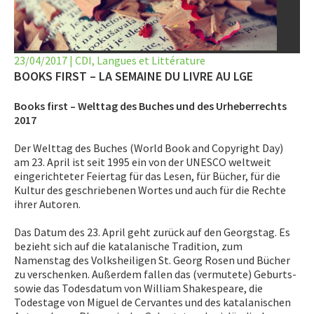
LET’S GO SCIENCE
ACTUALITÉ
23/04/2017
|
CDI
,
Langues et Littérature
AGENDA
BOOKS FIRST – LA SEMAINE DU LIVRE AU LGE
Books first – Welttag des Buches und des Urheberrechts
ACTIVITÉS
2017
SERVICES
Der Welttag des Buches (World Book and Copyright Day)
am 23. April ist seit 1995 ein von der UNESCO weltweit
APPRENTISSAGE
eingerichteter Feiertag für das Lesen, für Bücher, für die
Kultur des geschriebenen Wortes und auch für die Rechte
APPLIS
ihrer Autoren.
Das Datum des 23. April geht zurück auf den Georgstag. Es
bezieht sich auf die katalanische Tradition, zum
Namenstag des Volksheiligen St. Georg Rosen und Bücher
zu verschenken. Außerdem fallen das (vermutete) Geburts-
sowie das Todesdatum von William Shakespeare, die
Todestage von Miguel de Cervantes und des katalanischen