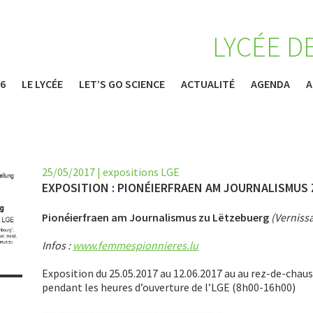
LYCÉE D
26
LE LYCÉE
LET’S GO SCIENCE
ACTUALITÉ
AGENDA
A
25/05/2017
|
expositions LGE
EXPOSITION : PIONÉIERFRAEN AM JOURNALISMUS
Pionéierfraen am Journalismus zu Lëtzebuerg
(Vernissa
Infos :
www.femmespionnieres.lu
Exposition du 25.05.2017 au 12.06.2017 au au rez-de-chau
pendant les heures d’ouverture de l’LGE (8h00-16h00)