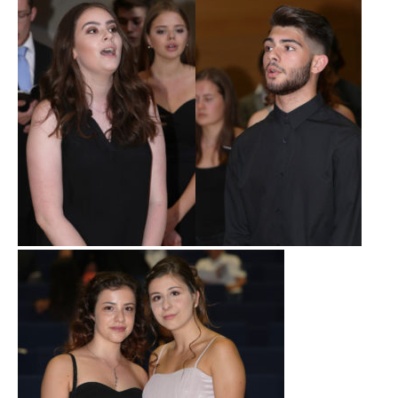
LET’S GO SCIENCE
ACTUALITÉ
AGENDA
ACTIVITÉS
SERVICES
APPRENTISSAGE
APPLIS