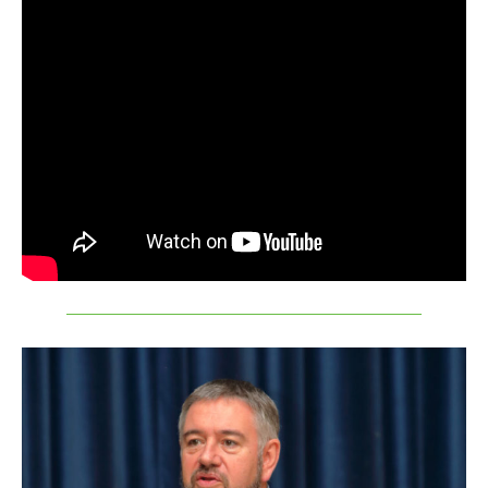
LET’S GO SCIENCE
ACTUALITÉ
AGENDA
ACTIVITÉS
SERVICES
APPRENTISSAGE
APPLIS