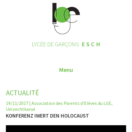
LYCÉE DE GARÇONS
ESCH
Menu
HOME
ACTUALITÉ
CONTACT
19/11/2017
|
Association des Parents d'Elèves du LGE
,
Uelzechtkanal
INSCRIPTIONS 2026
KONFERENZ IWERT DEN HOLOCAUST
LE LYCÉE