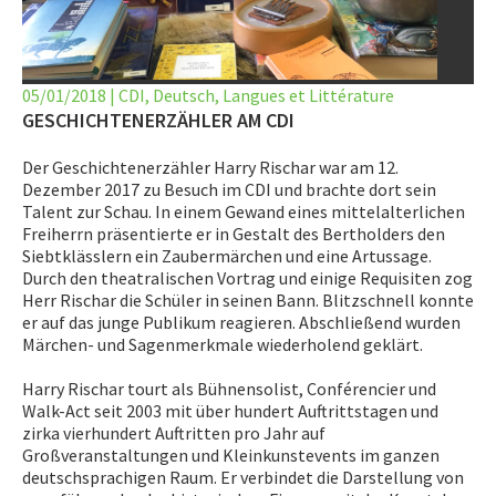
LET’S GO SCIENCE
ACTUALITÉ
05/01/2018
|
CDI
,
Deutsch
,
Langues et Littérature
AGENDA
GESCHICHTENERZÄHLER AM CDI
Der Geschichtenerzähler Harry Rischar war am 12.
ACTIVITÉS
Dezember 2017 zu Besuch im CDI und brachte dort sein
Talent zur Schau. In einem Gewand eines mittelalterlichen
SERVICES
Freiherrn präsentierte er in Gestalt des Bertholders den
Siebtklässlern ein Zaubermärchen und eine Artussage.
APPRENTISSAGE
Durch den theatralischen Vortrag und einige Requisiten zog
Herr Rischar die Schüler in seinen Bann. Blitzschnell konnte
APPLIS
er auf das junge Publikum reagieren. Abschließend wurden
Märchen- und Sagenmerkmale wiederholend geklärt.
Harry Rischar tourt als Bühnensolist, Conférencier und
Walk-Act seit 2003 mit über hundert Auftrittstagen und
zirka vierhundert Auftritten pro Jahr auf
Großveranstaltungen und Kleinkunstevents im ganzen
deutschsprachigen Raum. Er verbindet die Darstellung von