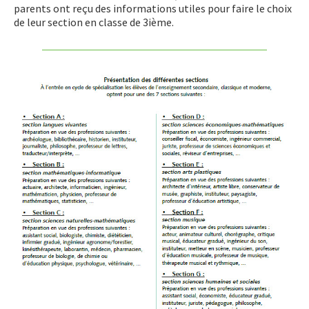
parents ont reçu des informations utiles pour faire le choix
LET’S GO SCIENCE
de leur section en classe de 3ième.
ACTUALITÉ
AGENDA
ACTIVITÉS
SERVICES
APPRENTISSAGE
APPLIS