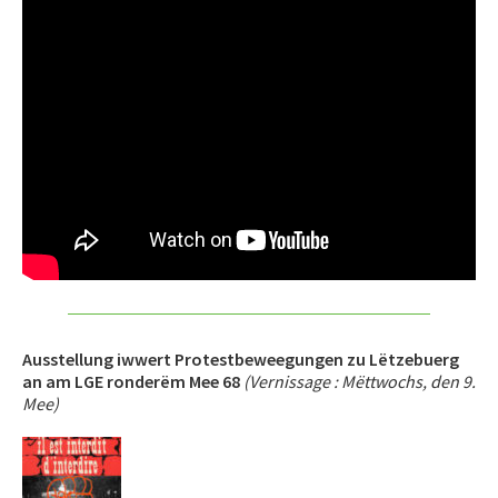
Ausstellung iwwert Protestbeweegungen zu Lëtzebuerg
an am LGE ronderëm Mee 68
(Vernissage : Mëttwochs, den 9.
Mee)