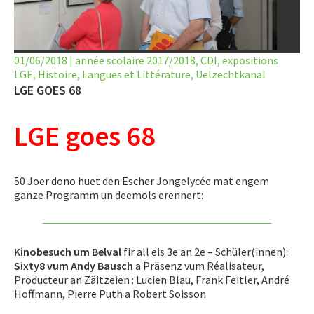
LET’S GO SCIENCE
ACTUALITÉ
01/06/2018
|
année scolaire 2017/2018
,
CDI
,
expositions
LGE
,
Histoire
AGENDA
,
Langues et Littérature
,
Uelzechtkanal
LGE GOES 68
ACTIVITÉS
LGE goes 68
SERVICES
APPRENTISSAGE
50 Joer dono huet den Escher Jongelycée mat engem
ganze Programm un deemols erënnert:
APPLIS
Kinobesuch um Belval
fir all eis 3e an 2e – Schüler(innen) :
Sixty8 vum Andy Bausch
a Präsenz vum Réalisateur,
Producteur an Zäitzeien : Lucien Blau, Frank Feitler, André
Hoffmann, Pierre Puth a Robert Soisson