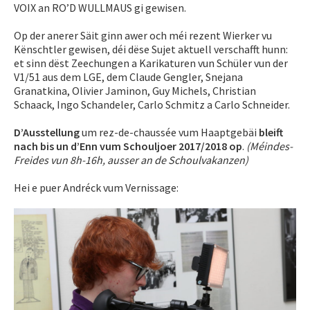
VOIX an RO’D WULLMAUS gi gewisen.
Op der anerer Säit ginn awer och méi rezent Wierker vu
Kënschtler gewisen, déi dëse Sujet aktuell verschafft hunn:
et sinn dëst Zeechungen a Karikaturen vun Schüler vun der
V1/51 aus dem LGE, dem Claude Gengler, Snejana
Granatkina, Olivier Jaminon, Guy Michels, Christian
Schaack, Ingo Schandeler, Carlo Schmitz a Carlo Schneider.
D’Ausstellung
um rez-de-chaussée vum Haaptgebäi
bleift
nach bis un d’Enn vum Schouljoer 2017/2018 op
.
(Méindes-
Freides vun 8h-16h, ausser an de Schoulvakanzen)
Hei e puer Andréck vum Vernissage: