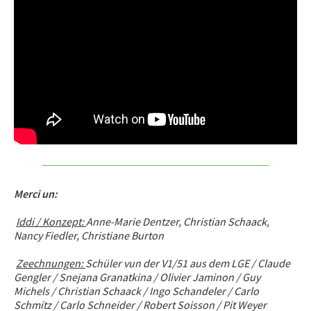
Merci un:
Iddi / Konzept:
Anne-Marie Dentzer, Christian Schaack,
Nancy Fiedler, Christiane Burton
Zeechnungen:
Schüler vun der V1/51 aus dem LGE / Claude
Gengler / Snejana Granatkina / Olivier Jaminon / Guy
Michels / Christian Schaack / Ingo Schandeler / Carlo
Schmitz / Carlo Schneider / Robert Soisson / Pit Weyer