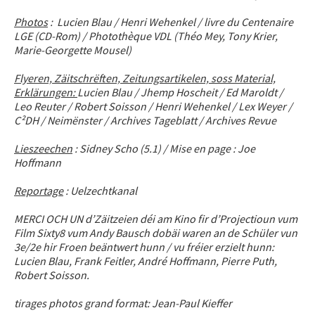
Photos
: Lucien Blau / Henri Wehenkel / livre du Centenaire
LGE (CD-Rom) / Photothèque VDL (Théo Mey, Tony Krier,
Marie-Georgette Mousel)
Flyeren, Zäitschrëften, Zeitungsartikelen, soss Material,
Erklärungen:
Lucien Blau / Jhemp Hoscheit / Ed Maroldt /
Leo Reuter / Robert Soisson / Henri Wehenkel / Lex Weyer /
C²DH / Neimënster / Archives Tageblatt / Archives Revue
Lieszeechen
: Sidney Scho (5.1) / Mise en page : Joe
Hoffmann
Reportage
: Uelzechtkanal
MERCI OCH UN d’Zäitzeien déi am Kino fir d’Projectioun vum
Film Sixty8 vum Andy Bausch dobäi waren an de Schüler vun
3e/2e hir Froen beäntwert hunn / vu fréier erzielt hunn:
Lucien Blau, Frank Feitler, André Hoffmann, Pierre Puth,
Robert Soisson.
tirages photos grand format: Jean-Paul Kieffer