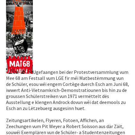
Ugefaangen bei der Protestversammlung vum
Mee 68 am Festsall vum LGE fir méi Matbestëmmung vun
de Schüler, esou wéi engem Cortège duerch Esch am Juni 68,
iwwert Anti-Vietnamkrich-Demonstratiounen bis hin zu de
groussen Schülerstreiken vun 1971 vermëttelt dës
Ausstellung e klengen Androck dovun wéi dat deemools zu
Esch an zu Lëtzebuerg ausgesinn huet.
Zeitungsartikelen, Flyeren, Fotoen, Affichen, an
Zeechungen vum Pit Weyer a Robert Soisson aus där Zäit,
souwéi Exemplären vun de Schüler- a Studentenzeitungen