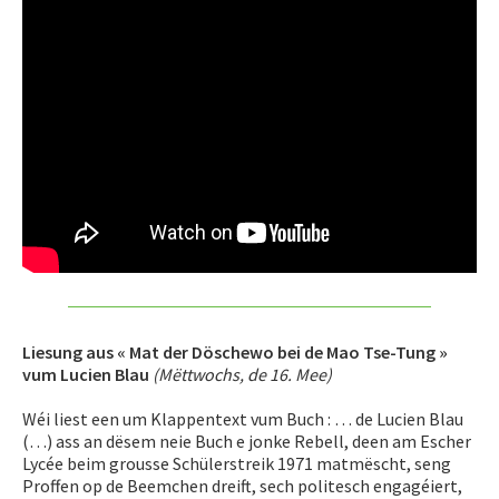
Liesung aus « Mat der Döschewo bei de Mao Tse-Tung »
vum Lucien Blau
(Mëttwochs, de 16. Mee)
Wéi liest een um Klappentext vum Buch : … de Lucien Blau
(…) ass an dësem neie Buch e jonke Rebell, deen am Escher
Lycée beim grousse Schülerstreik 1971 matmëscht, seng
Proffen op de Beemchen dreift, sech politesch engagéiert,