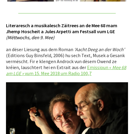
Literaresch a musikalesch Zäitrees an de Mee 68 mam
Jhemp Hoscheit a Jules Arpetti am Festsall vum LGE
(Mëttwochs, den 9. Mee)
an dëser Liesung aus dem Roman
‘Aacht Deeg an der Woch’
(Editions Guy Binsfeld, 2006) hu sech Text, Musek a Gesank
vermëscht. Fir e klengen Androck vun dësem Owend ze
kréien, lauschtert hei en Extrait aus der
Emissioun «
Mee 68
am LGE »
vum 15. Mee 2018 um Radio 100,7