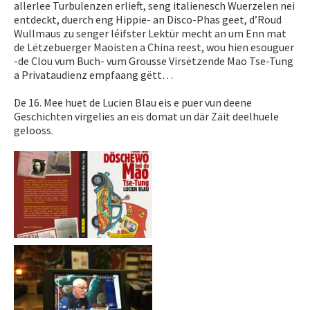
allerlee Turbulenzen erlieft, seng italienesch Wuerzelen nei
entdeckt, duerch eng Hippie- an Disco-Phas geet, d’Roud
Wullmaus zu senger léifster Lektür mecht an um Enn mat
de Lëtzebuerger Maoisten a China reest, wou hien esouguer
-de Clou vum Buch- vum Grousse Virsëtzende Mao Tse-Tung
a Privataudienz empfaang gëtt…
De 16. Mee huet de Lucien Blau eis e puer vun deene
Geschichten virgelies an eis domat un där Zäit deelhuele
gelooss.