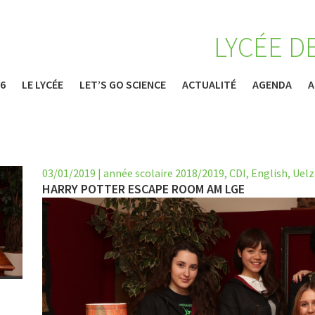
LYCÉE D
26
LE LYCÉE
LET’S GO SCIENCE
ACTUALITÉ
AGENDA
A
03/01/2019
|
année scolaire 2018/2019
,
CDI
,
English
,
Uelz
HARRY POTTER ESCAPE ROOM AM LGE