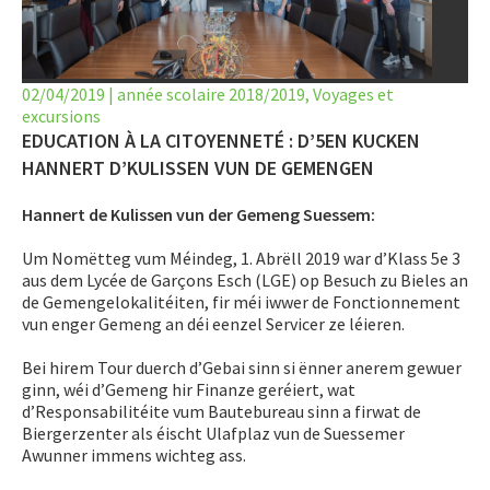
LET’S GO SCIENCE
ACTUALITÉ
02/04/2019
|
année scolaire 2018/2019
,
Voyages et
excursions
AGENDA
EDUCATION À LA CITOYENNETÉ : D’5EN KUCKEN
ACTIVITÉS
HANNERT D’KULISSEN VUN DE GEMENGEN
Hannert de Kulissen vun der Gemeng Suessem:
SERVICES
Um Nomëtteg vum Méindeg, 1. Abrëll 2019 war d’Klass 5e 3
APPRENTISSAGE
aus dem Lycée de Garçons Esch (LGE) op Besuch zu Bieles an
de Gemengelokalitéiten, fir méi iwwer de Fonctionnement
APPLIS
vun enger Gemeng an déi eenzel Servicer ze léieren.
Bei hirem Tour duerch d’Gebai sinn si ënner anerem gewuer
ginn, wéi d’Gemeng hir Finanze geréiert, wat
d’Responsabilitéite vum Bautebureau sinn a firwat de
Biergerzenter als éischt Ulafplaz vun de Suessemer
Awunner immens wichteg ass.