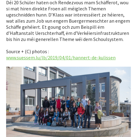
Déi 20 Schüler haten och Rendezvous mam Schäfferot, wou
si mat hiren direkte Froen all méiglech Themen
ugeschnidden hunn. D’Klass war interesséiert ze héieren,
wat alles zum Job vun engem Buergermeeschter an engem
Schäffe gehéiert. Et goung och zum Beispill ëm
d’Haftanstalt Uerschterhaff, ëm d’Verkéiersinfrastrukturen
bis hin zu méi generellen Theme wéi dem Schoulsystem.
Source + (C) photos :
www.suessem.lu/lb/2019/04/01/hannert-de-kulissen