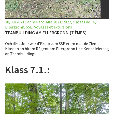
LET’S GO SCIENCE
ACTUALITÉ
30/09/2021
|
année scolaire 2021/2022
,
classes de 7e
,
Ellergronn
AGENDA
,
SSE
,
Voyages et excursions
TEAMBUILDING AM ELLERGRONN (7IÈMES)
ACTIVITÉS
Och dëst Joer war d’Ekipp vum SSE erëm mat de 7ième-
Klassen an hirem Régent am Ellergronn fir e Kenneléierdag
SERVICES
an Teambuilding:
APPRENTISSAGE
Klass 7.1.:
APPLIS