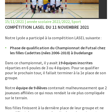
LET’S GO SCIENCE
ACTUALITÉ
15/11/2021
|
année scolaire 2021/2022
,
Sport
AGENDA
COMPÉTITION LASEL DU 11 NOVEMBRE 2021
Notre Lycée a participé à la compétition LASEL suivante :
ACTIVITÉS
Phase de qualification du Championnat de Futsal chez
SERVICES
les filles Cadettes (nées 2006-2010) à Dudelange
APPRENTISSAGE
Dans ce championnat, il y avait
19 équipes inscrites
réparties en 6 poules de 3 ou 4 équipes. Pour se qualifier
APPLIS
pour le prochain tour, il fallait terminer à la 1e place de son
groupe.
Notre
équipe de 9 élèves
contenait malheureusement que 2
joueuses affiliées ce qui nous rendait la vie plus compliquée
sur le terrain.
Nos filles finissent à la dernière place de leur groupe et ne