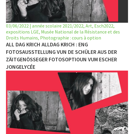
LET’S GO SCIENCE
ACTUALITÉ
03/06/2022
|
année scolaire 2021/2022
,
Art
,
Esch2022
,
expositions LGE
AGENDA
,
Musée National de la Résistance et des
Droits Humains
,
Photographie : cours à option
ALL DAG KRICH ALLDAG KRICH : ENG
ACTIVITÉS
FOTOSAUSSTELLUNG VUN DE SCHÜLER AUS DER
SERVICES
ZÄITGENÖSSEGER FOTOSOPTIOUN VUM ESCHER
JONGELYCÉE
APPRENTISSAGE
APPLIS