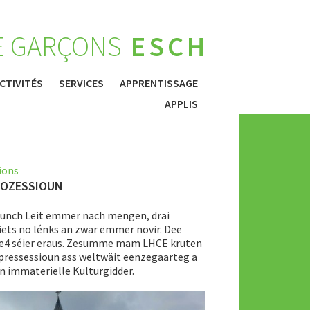
E GARÇONS
ESCH
CTIVITÉS
SERVICES
APPRENTISSAGE
APPLIS
ions
ROZESSIOUN
munch Leit ëmmer nach mengen, dräi
riets no lénks an zwar ëmmer novir. Dee
 7e4 séier eraus. Zesumme mam LHCE kruten
pressessioun ass weltwäit eenzegaarteg a
n immaterielle Kulturgidder.