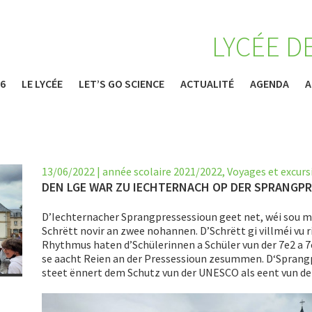
LYCÉE D
26
LE LYCÉE
LET’S GO SCIENCE
ACTUALITÉ
AGENDA
A
13/06/2022
|
année scolaire 2021/2022
,
Voyages et excurs
DEN LGE WAR ZU IECHTERNACH OP DER SPRANGP
D’Iechternacher Sprangpressessioun geet net, wéi sou 
Schrëtt novir an zwee nohannen. D’Schrëtt gi villméi vu 
Rhythmus haten d’Schülerinnen a Schüler vun der 7e2 a
se aacht Reien an der Pressessioun zesummen. D‘Sprang
steet ënnert dem Schutz vun der UNESCO als eent vun de