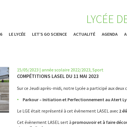
LYCÉE D
26
LE LYCÉE
LET’S GO SCIENCE
ACTUALITÉ
AGENDA
A
15/05/2023
|
année scolaire 2022/2023
,
Sport
COMPÉTITIONS LASEL DU 11 MAI 2023
Sur ce Jeudi après-midi, notre Lycée a participé aux deux
Parkour – Initiation et Perfectionnement au Atert 
Le LGE était représenté à cet évènement LASEL avec
2 él
Cet évènement LASEL sert à
promouvoir et à faire découv