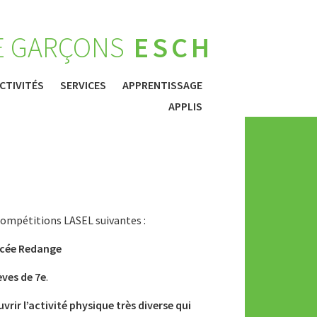
E GARÇONS
ESCH
CTIVITÉS
SERVICES
APPRENTISSAGE
APPLIS
 compétitions LASEL suivantes :
Lycée Redange
èves de 7e
.
rir l’activité physique très diverse qui