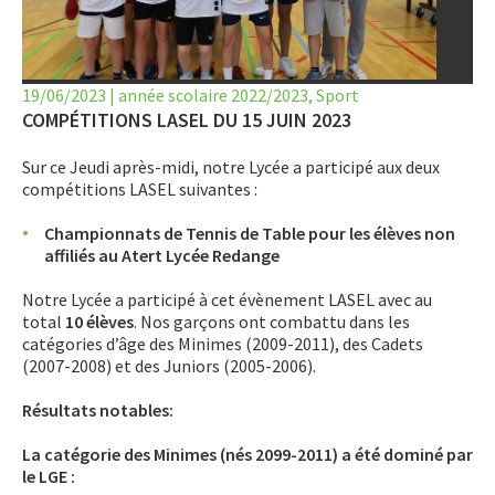
LET’S GO SCIENCE
ACTUALITÉ
19/06/2023
|
année scolaire 2022/2023
,
Sport
AGENDA
COMPÉTITIONS LASEL DU 15 JUIN 2023
Sur ce Jeudi après-midi, notre Lycée a participé aux deux
ACTIVITÉS
compétitions LASEL suivantes :
SERVICES
Championnats de Tennis de Table pour les élèves non
affiliés au Atert Lycée Redange
APPRENTISSAGE
Notre Lycée a participé à cet évènement LASEL avec au
APPLIS
total
10 élèves
. Nos garçons ont combattu dans les
catégories d’âge des Minimes (2009-2011), des Cadets
(2007-2008) et des Juniors (2005-2006).
Résultats notables:
La catégorie des Minimes (nés 2099-2011) a été dominé par
le LGE :