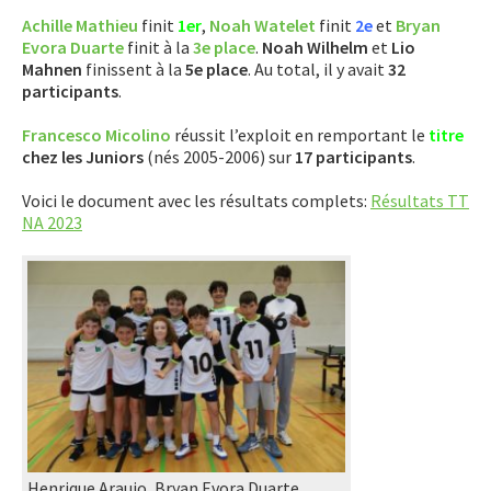
Achille Mathieu
finit
1er
,
Noah Watelet
finit
2e
et
Bryan
Evora Duarte
finit à la
3e place
.
Noah Wilhelm
et
Lio
Mahnen
finissent à la
5e place
. Au total, il y avait
32
participants
.
Francesco Micolino
réussit l’exploit en remportant le
titre
chez les Juniors
(nés 2005-2006) sur
17 participants
.
Voici le document avec les résultats complets:
Résultats TT
NA 2023
Henrique Araujo, Bryan Evora Duarte,