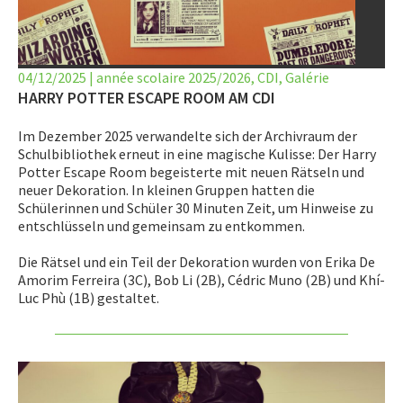
LET’S GO SCIENCE
ACTUALITÉ
04/12/2025
|
année scolaire 2025/2026
,
CDI
,
Galérie
AGENDA
HARRY POTTER ESCAPE ROOM AM CDI
Im Dezember 2025 verwandelte sich der Archivraum der
ACTIVITÉS
Schulbibliothek erneut in eine magische Kulisse: Der Harry
Potter Escape Room begeisterte mit neuen Rätseln und
SERVICES
neuer Dekoration. In kleinen Gruppen hatten die
Schülerinnen und Schüler 30 Minuten Zeit, um Hinweise zu
APPRENTISSAGE
entschlüsseln und gemeinsam zu entkommen.
APPLIS
Die Rätsel und ein Teil der Dekoration wurden von Erika De
Amorim Ferreira (3C), Bob Li (2B), Cédric Muno (2B) und Khí-
Luc Phù (1B) gestaltet.