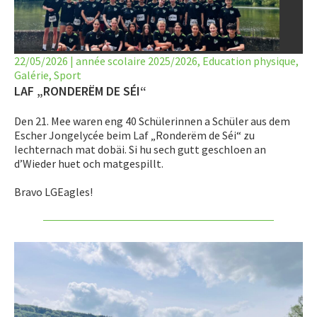
LET’S GO SCIENCE
ACTUALITÉ
22/05/2026
|
année scolaire 2025/2026
,
Education physique
,
Galérie
AGENDA
,
Sport
LAF „RONDERËM DE SÉI“
ACTIVITÉS
Den 21. Mee waren eng 40 Schülerinnen a Schüler aus dem
Escher Jongelycée beim Laf „Ronderëm de Séi“ zu
SERVICES
Iechternach mat dobäi. Si hu sech gutt geschloen an
d’Wieder huet och matgespillt.
APPRENTISSAGE
Bravo LGEagles!
APPLIS