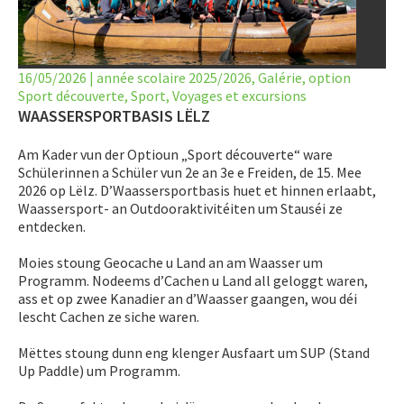
LET’S GO SCIENCE
ACTUALITÉ
16/05/2026
|
année scolaire 2025/2026
,
Galérie
,
option
Sport découverte
AGENDA
,
Sport
,
Voyages et excursions
WAASSERSPORTBASIS LËLZ
ACTIVITÉS
Am Kader vun der Optioun „Sport découverte“ ware
Schülerinnen a Schüler vun 2e an 3e e Freiden, de 15. Mee
SERVICES
2026 op Lëlz. D’Waassersportbasis huet et hinnen erlaabt,
Waassersport- an Outdooraktivitéiten um Stauséi ze
APPRENTISSAGE
entdecken.
APPLIS
Moies stoung Geocache u Land an am Waasser um
Programm. Nodeems d’Cachen u Land all geloggt waren,
ass et op zwee Kanadier an d’Waasser gaangen, wou déi
lescht Cachen ze siche waren.
Mëttes stoung dunn eng klenger Ausfaart um SUP (Stand
Up Paddle) um Programm.