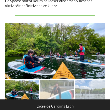
De Spaassfaktor koum bei dëser ausserschoulescher
Aktivitéit definitiv net ze kuerz.
Lycée de Garçons Esch