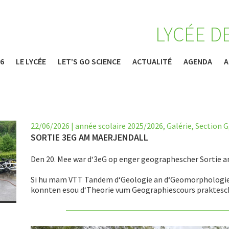
LYCÉE D
26
LE LYCÉE
LET’S GO SCIENCE
ACTUALITÉ
AGENDA
A
22/06/2026
|
année scolaire 2025/2026
,
Galérie
,
Section G
SORTIE 3EG AM MAERJENDALL
Den 20. Mee war d‘3eG op enger geographescher Sortie a
Si hu mam VTT Tandem d‘Geologie an d‘Geomorphologie 
konnten esou d‘Theorie vum Geographiescours praktesc